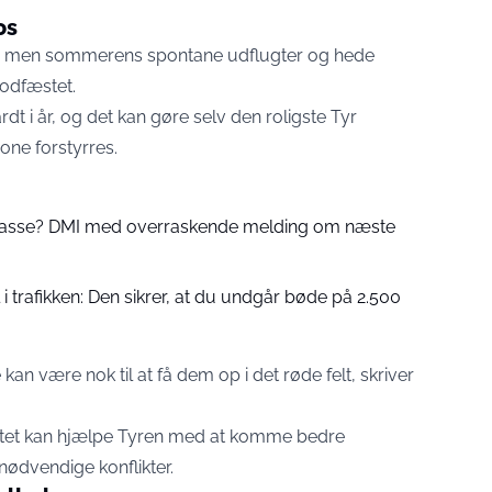
os
iner, men sommerens spontane udflugter og hede
fodfæstet.
dt i år, og det kan gøre selv den roligste Tyr
one forstyrres.
 passe? DMI med overraskende melding om næste
 trafikken: Den sikrer, at du undgår bøde på 2.500
an være nok til at få dem op i det røde felt, skriver
ilitet kan hjælpe Tyren med at komme bedre
dvendige konflikter.