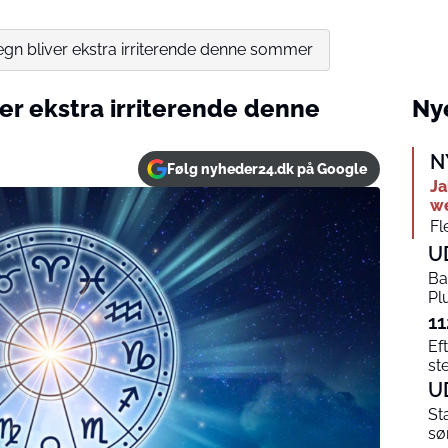
tegn bliver ekstra irriterende denne sommer
ver ekstra irriterende denne
Nye
N
Følg nyheder24.dk på Google
Ja
w
Fl
U
Ba
Pl
11
Ef
st
U
St
sø