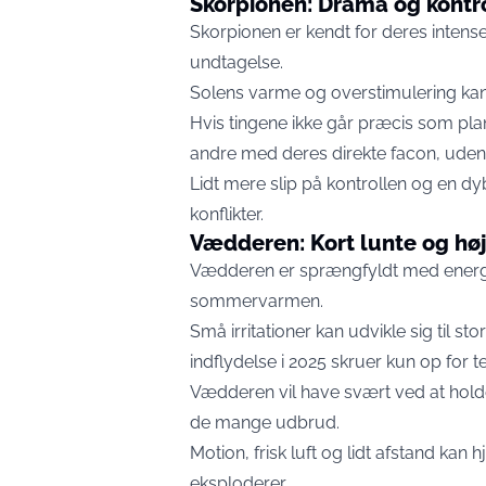
Skorpionen: Drama og kont
Skorpionen er kendt for deres intens
undtagelse.
Solens varme og overstimulering ka
Hvis tingene ikke går præcis som plan
andre med deres direkte facon, uden 
Lidt mere slip på kontrollen og en d
konflikter.
Vædderen: Kort lunte og høj
Vædderen er sprængfyldt med energi,
sommervarmen.
Små irritationer kan udvikle sig til st
indflydelse i 2025 skruer kun op for
Vædderen vil have svært ved at holde
de mange udbrud.
Motion, frisk luft og lidt afstand ka
eksploderer.