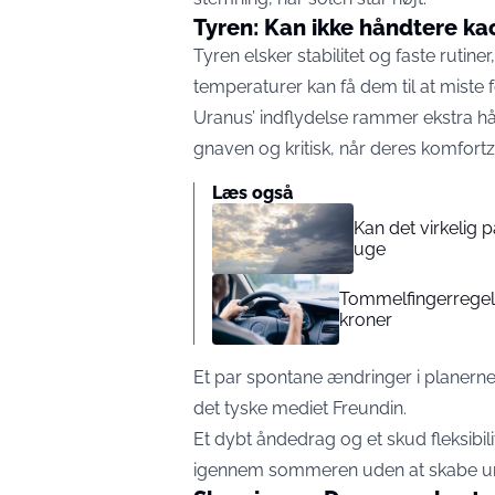
Tyren: Kan ikke håndtere ka
Tyren elsker stabilitet og faste rut
temperaturer kan få dem til at miste 
Uranus’ indflydelse rammer ekstra hår
gnaven og kritisk, når deres komfortz
Læs også
Kan det virkelig
uge
Tommelfingerregel i
kroner
Et par spontane ændringer i planerne k
det tyske mediet
Freundin.
Et dybt åndedrag og et skud fleksib
igennem sommeren uden at skabe unø