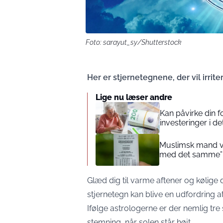
Foto: sarayut_sy/Shutterstock
Her er stjernetegnene, der vil irrit
Lige nu læser andre
Kan påvirke din 
investeringer i de
Muslimsk mand vin
med det samme”
Glæd dig til varme aftener og kølige 
stjernetegn kan blive en udfordring
Ifølge astrologerne er der nemlig tre
stemning, når solen står højt.