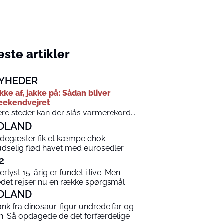
ste artikler
YHEDER
kke af, jakke på: Sådan bliver
eekendvejret
ere steder kan der slås varmerekord...
DLAND
degæster fik et kæmpe chok:
udselig flød havet med eurosedler
2
terlyst 15-årig er fundet i live: Men
edet rejser nu en række spørgsmål
DLAND
ank fra dinosaur-figur undrede far og
n: Så opdagede de det forfærdelige