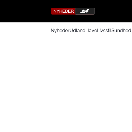
Nyheder
Udland
Have
Livsstil
Sundhed