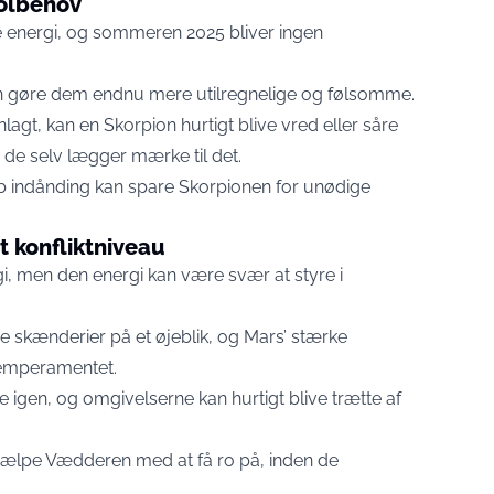
rolbehov
e energi, og sommeren 2025 bliver ingen
n gøre dem endnu mere utilregnelige og følsomme.
lagt, kan en Skorpion hurtigt blive vred eller såre
de selv lægger mærke til det.
yb indånding kan spare Skorpionen for unødige
t konfliktniveau
 men den energi kan være svær at styre i
ore skænderier på et øjeblik, og Mars’ stærke
 temperamentet.
 igen, og omgivelserne kan hurtigt blive trætte af
n hjælpe Vædderen med at få ro på, inden de