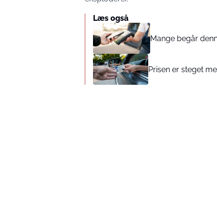
Læs også
Mange begår denne 
Prisen er steget med