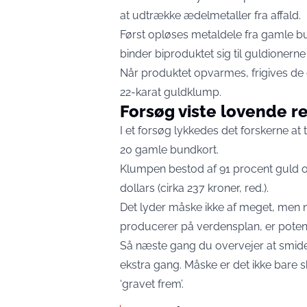
at udtrække ædelmetaller fra affald.
Først opløses metaldele fra gamle bun
binder biproduktet sig til guldioner
Når produktet opvarmes, frigives d
22-karat guldklump.
Forsøg viste lovende r
I et forsøg lykkedes det forskerne a
20 gamle bundkort.
Klumpen bestod af 91 procent guld 
dollars (cirka 237 kroner, red.).
Det lyder måske ikke af meget, men n
producerer på verdensplan, er potent
Så næste gang du overvejer at smide
ekstra gang. Måske er det ikke bare sk
‘gravet frem’.