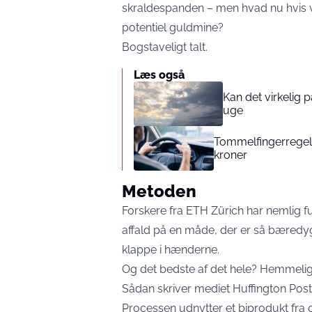
skraldespanden – men hvad nu hvis vi 
potentiel guldmine?
Bogstaveligt talt.
Læs også
Kan det virkelig
uge
Tommelfingerregel i
kroner
Metoden
Forskere fra ETH Zürich har nemlig fu
affald på en måde, der er så bæredy
klappe i hænderne.
Og det bedste af det hele? Hemmeligh
Sådan skriver mediet
Huffington Post
Processen udnytter et biprodukt fra 