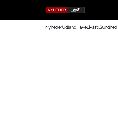
Nyheder
Udland
Have
Livsstil
Sundhed