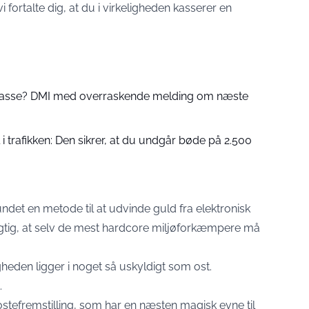
fortalte dig, at du i virkeligheden kasserer en
 passe? DMI med overraskende melding om næste
 trafikken: Den sikrer, at du undgår bøde på 2.500
ndet en metode til at udvinde guld fra elektronisk
gtig, at selv de mest hardcore miljøforkæmpere må
eden ligger i noget så uskyldigt som ost.
.
ostefremstilling, som har en næsten magisk evne til