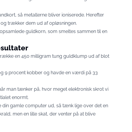
dkort, så metallerne bliver ioniserede. Herefter
ne og trækker dem ud af opløsningen.
e opsamlede guldkorn, som smeltes sammen til en
esultater
t trække en 450 milligram tung guldklump ud af blot
og 9 procent kobber og havde en værdi på 33
år man tænker på, hvor meget elektronisk skrot vi
ialet enormt.
 din gamle computer ud, så tænk lige over det en
rald, men en lille skat, der venter på at blive