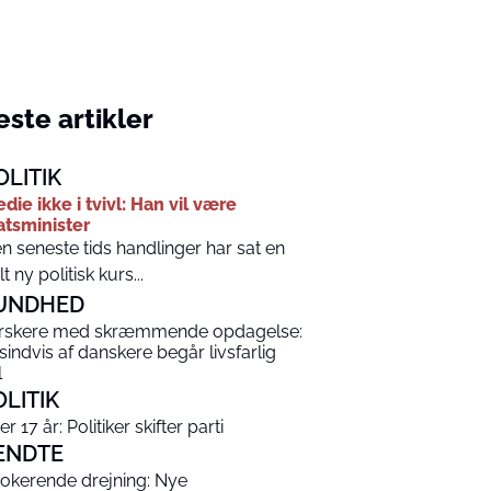
ste artikler
OLITIK
die ikke i tvivl: Han vil være
atsminister
n seneste tids handlinger har sat en
lt ny politisk kurs...
UNDHED
rskere med skræmmende opdagelse:
sindvis af danskere begår livsfarlig
l
OLITIK
er 17 år: Politiker skifter parti
ENDTE
okerende drejning: Nye