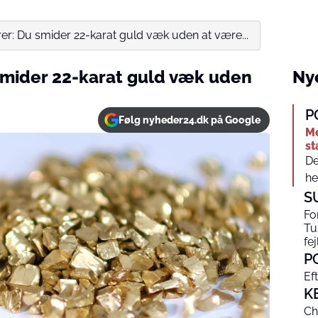
er: Du smider 22-karat guld væk uden at være...
smider 22-karat guld væk uden
Nye
P
Følg nyheder24.dk på Google
Me
st
De
he
S
Fo
Tu
fej
P
Eft
K
Ch