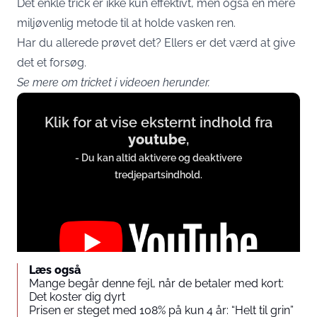
Det enkle trick er ikke kun effektivt, men også en mere
miljøvenlig metode til at holde vasken ren.
Har du allerede prøvet det? Ellers er det værd at give
det et forsøg.
Se mere om tricket i videoen herunder.
Display
Klik for at vise eksternt indhold fra
content
youtube
,
from
- Du kan altid aktivere og deaktivere
www.youtube.com
tredjepartsindhold.
Læs også
Mange begår denne fejl, når de betaler med kort:
Det koster dig dyrt
Du accepterer hermed at vise eksternt tredjepartsindhold.
Prisen er steget med 108% på kun 4 år: “Helt til grin”
Persondata kan blive sendt til udbyderen af indholdet og andre