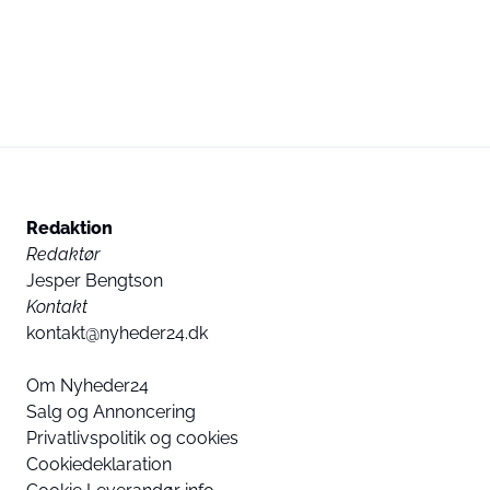
tredjepartstjenester.
External content
Read more about in our
Privacy statement
Redaktion
Redaktør
Jesper Bengtson
Kontakt
kontakt@nyheder24.dk
Om Nyheder24
Salg og Annoncering
Privatlivspolitik og cookies
Cookiedeklaration