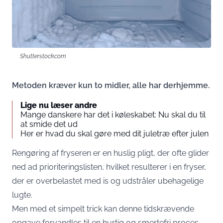
Shutterstock.com
Metoden kræver kun to midler, alle har derhjemme.
Lige nu læser andre
Mange danskere har det i køleskabet: Nu skal du til
at smide det ud
Her er hvad du skal gøre med dit juletræ efter julen
Rengøring af fryseren er en huslig pligt, der ofte glider
ned ad prioriteringslisten, hvilket resulterer i en fryser,
der er overbelastet med is og udstråler ubehagelige
lugte.
Men med et simpelt trick kan denne tidskrævende
opgave forvandles til en hurtig og smertefri proces.