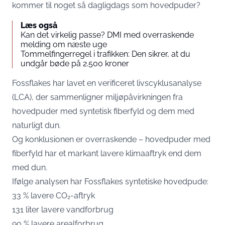
kommer til noget så dagligdags som hovedpuder?
Læs også
Kan det virkelig passe? DMI med overraskende
melding om næste uge
Tommelfingerregel i trafikken: Den sikrer, at du
undgår bøde på 2.500 kroner
Fossflakes har lavet en verificeret livscyklusanalyse
(LCA), der sammenligner miljøpåvirkningen fra
hovedpuder med syntetisk fiberfyld og dem med
naturligt dun.
Og konklusionen er overraskende – hovedpuder med
fiberfyld har et markant lavere klimaaftryk end dem
med dun.
Ifølge analysen har Fossflakes syntetiske hovedpude:
33 % lavere CO₂-aftryk
131 liter lavere vandforbrug
90 % lavere arealforbrug