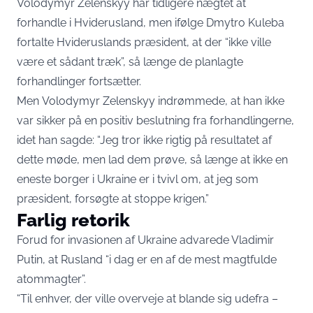
Volodymyr Zelenskyy har tidligere nægtet at
forhandle i Hviderusland, men ifølge Dmytro Kuleba
fortalte Hvideruslands præsident, at der “ikke ville
være et sådant træk”, så længe de planlagte
forhandlinger fortsætter.
Men Volodymyr Zelenskyy indrømmede, at han ikke
var sikker på en positiv beslutning fra forhandlingerne,
idet han sagde: “Jeg tror ikke rigtig på resultatet af
dette møde, men lad dem prøve, så længe at ikke en
eneste borger i Ukraine er i tvivl om, at jeg som
præsident, forsøgte at stoppe krigen.”
Farlig retorik
Forud for invasionen af Ukraine advarede Vladimir
Putin, at Rusland “i dag er en af ​​de mest magtfulde
atommagter”.
“Til enhver, der ville overveje at blande sig udefra –