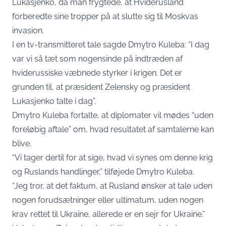
Lukasjenko, da man frygtede, at Hviderusland
forberedte sine tropper på at slutte sig til Moskvas
invasion.
I en tv-transmitteret tale sagde Dmytro Kuleba: “I dag
var vi så tæt som nogensinde på indtræden af ​​
hviderussiske væbnede styrker i krigen. Det er
grunden til, at præsident Zelensky og præsident
Lukasjenko talte i dag”.
Dmytro Kuleba fortalte, at diplomater vil mødes “uden
foreløbig aftale” om, hvad resultatet af samtalerne kan
blive.
“Vi tager dertil for at sige, hvad vi synes om denne krig
og Ruslands handlinger,” tilføjede Dmytro Kuleba.
“Jeg tror, ​​at det faktum, at Rusland ønsker at tale uden
nogen forudsætninger eller ultimatum, uden nogen
krav rettet til Ukraine, allerede er en sejr for Ukraine.”