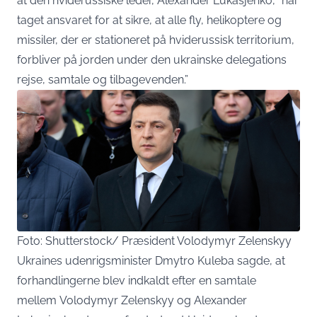
at den hviderussiske leder, Alexander Lukasjenko, “har
taget ansvaret for at sikre, at alle fly, helikoptere og
missiler, der er stationeret på hviderussisk territorium,
forbliver på jorden under den ukrainske delegations
rejse, samtale og tilbagevenden.”
Foto: Shutterstock/ Præsident Volodymyr Zelenskyy
Ukraines udenrigsminister Dmytro Kuleba sagde, at
forhandlingerne blev indkaldt efter en samtale
mellem Volodymyr Zelenskyy og Alexander