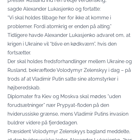
presser Rusland ind i en tredje verdenskrig,”
sagde Alexander Lukasjenko og fortatte:
“Vi skal holdes tilbage her for ikke at komme i
problemer. Fordi atomkrig er enden på alting.”
Tidligere havde Alexander Lukasjenko advaret om, at
krigen i Ukraine vil “blive en kødkværn”, hvis den
fortsætter.
Der skal holdes fredsforhandlinger mellem Ukraine og
Rusland, bekræftede Volodymyr Zelenskyy i dag – på
trods af at Vladimir Putin satte sine atomstyrker i
højberedskab.
Diplomater fra Kiev og Moskva skal mødes “uden
forudsætninger” nær Prypyat-floden på den
hviderussiske grænse, mens Vladimir Putins invasion
buldrer videre på fjerdedagen.
Præsident Volodymyr Zelenskyys bagland meddelte,