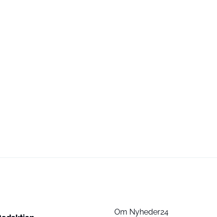
Om Nyheder24