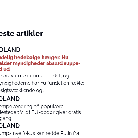
ste artikler
DLAND
delig hedebølge hærger: Nu
lder myndigheder absurd suppe-
d ud
kordvarme rammer landet, og
ndighederne har nu fundet en række
sigtsvækkende og…...
DLAND
mpe ændring på populære
riesteder: Vildt EU-opgør giver gratis
gang
DLAND
umps nye fokus kan redde Putin fra