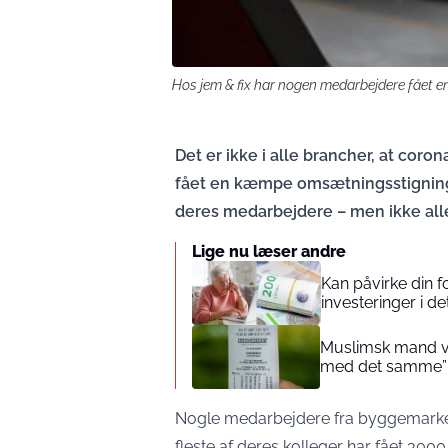
Hos jem & fix har nogen medarbejdere fået 
Det er ikke i alle brancher, at coro
fået en kæmpe omsætningsstigning. 
deres medarbejdere – men ikke all
Lige nu læser andre
Kan påvirke din 
investeringer i de
Muslimsk mand vin
med det samme”
Nogle medarbejdere fra byggemarkeds
fleste af deres kolleger har fået 3000