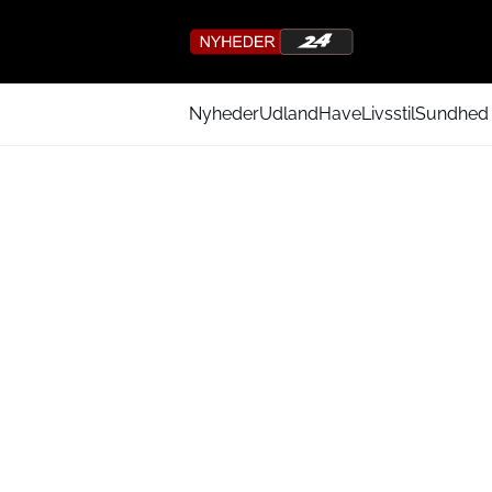
Nyheder
Udland
Have
Livsstil
Sundhed