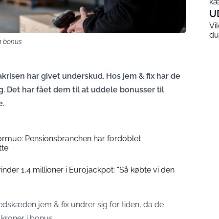
kæ
U
Vi
du
en bonus
nakrisen har givet underskud. Hos jem & fix har de
Det har fået dem til at uddele bonusser til
e.
formue: Pensionsbranchen har fordoblet
tte
der 1,4 millioner i Eurojackpot: “Så købte vi den
kæden jem & fix undrer sig for tiden, da de
 kroner i bonus.