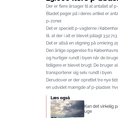
Der er flere årsager til at antallet af
Bladet peger på i deres
artikel
er anta
p-zoner.
Det er specielt p-vagterne i København
til, at der i alt er blevet pålagt 332
Det er altså en stigning på omkring 
Den årlige opgørelse fra Københav
og hurtiger rundt i byen når de bruge
tidligere er blevet brugt. De bruger a
transporterer sig selv rundt i byen.
Derudover er der oprettet tre nye ti
en udvidet mængde af p-pladser, hvor
Læs også
Kan det virkelig
uge