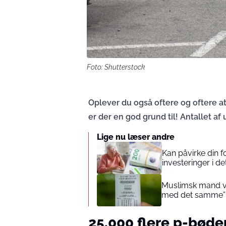
Foto: Shutterstock
Oplever du også oftere og oftere at
er der en god grund til! Antallet a
Lige nu læser andre
Kan påvirke din 
investeringer i de
Muslimsk mand vin
med det samme”
25.000 flere p-bøde