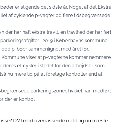
 p-bøder er stigende det sidste år. Noget af det Ekstra
llet af cyklende p-vagter og flere tidsbegrænsede
 der har haft ekstra travlt, en travlhed der har ført
.713 parkeringsafgifter i 2019 i Københavns kommune.
25.000 p-bøer sammenlignet med året før.
ns Kommune viser at p-vagterne kommer nemmere
r deres el-cykler i stedet for den arbejdsbil som
ltså nu mere tid på at foretage kontroller end at
dsbegrænsede parkeringszoner, hvilket har medført
 der er kontrol.
 passe? DMI med overraskende melding om næste