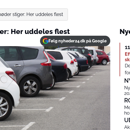
bøder stiger: Her uddeles flest
er: Her uddeles flest
Nye
Følg nyheder24.dk på Google
1
Ef
s
De
fo
N
Ny
20
R
Me
ho
U
Ak