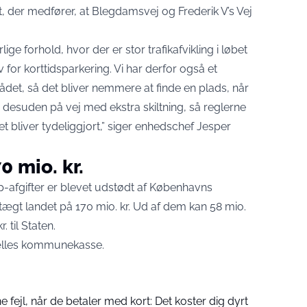
, der medfører, at Blegdamsvej og Frederik V’s Vej
ge forhold, hvor der er stor trafikafvikling i løbet
 for korttidsparkering. Vi har derfor også et
det, så det bliver nemmere at finde en plads, når
r desuden på vej med ekstra skiltning, så reglerne
 bliver tydeliggjort,” siger enhedschef Jesper
 mio. kr.
p-afgifter er blevet udstødt af Københavns
gt landet på 170 mio. kr. Ud af dem kan 58 mio.
. til Staten.
 fælles kommunekasse.
fejl, når de betaler med kort: Det koster dig dyrt