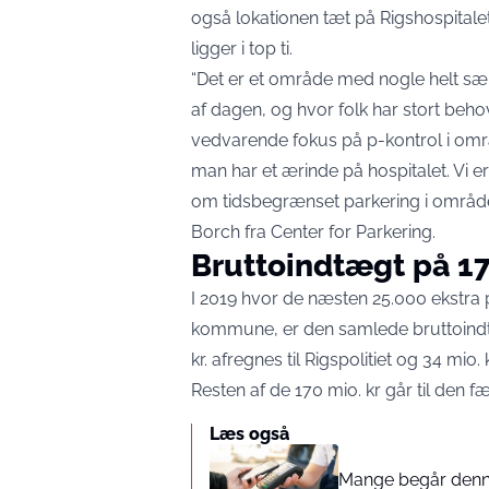
også lokationen tæt på Rigshospitalet
ligger i top ti.
“Det er et område med nogle helt særli
af dagen, og hvor folk har stort behov
vedvarende fokus på p-kontrol i områ
man har et ærinde på hospitalet. Vi e
om tidsbegrænset parkering i området
Borch fra Center for Parkering.
Bruttoindtægt på 170
I 2019 hvor de næsten 25.000 ekstra 
kommune, er den samlede bruttoindtæ
kr. afregnes til Rigspolitiet og 34 mio. kr
Resten af de 170 mio. kr går til den
Læs også
Mange begår denne 