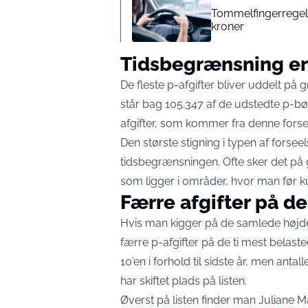
Tommelfingerregel i
kroner
Tidsbegrænsning er 
De fleste p-afgifter bliver uddelt på
står bag 105.347 af de udstedte p-bød
afgifter, som kommer fra denne fors
Den største stigning i typen af forsee
tidsbegrænsningen. Ofte sker det på
som ligger i områder, hvor man før 
Færre afgifter på d
Hvis man kigger på de samlede højdes
færre p-afgifter på de ti mest belaste
10’en i forhold til sidste år, men anta
har skiftet plads på listen.
Øverst på listen finder man Juliane Ma