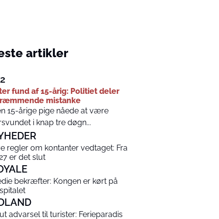
ste artikler
12
ter fund af 15-årig: Politiet deler
kræmmende mistanke
n 15-årige pige nåede at være
rsvundet i knap tre døgn...
YHEDER
e regler om kontanter vedtaget: Fra
27 er det slut
OYALE
die bekræfter: Kongen er kørt på
spitalet
DLAND
ut advarsel til turister: Ferieparadis