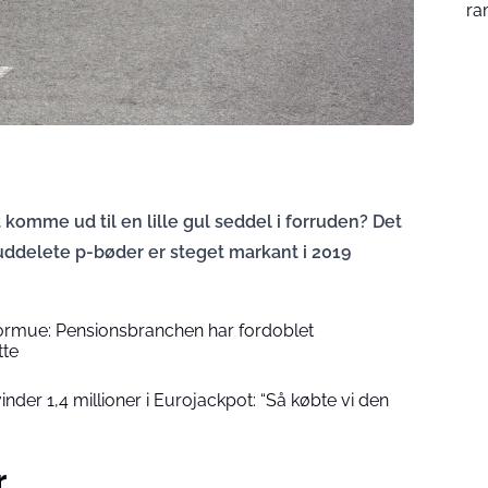
ra
 komme ud til en lille gul seddel i forruden? Det
f uddelete p-bøder er steget markant i 2019
formue: Pensionsbranchen har fordoblet
tte
der 1,4 millioner i Eurojackpot: “Så købte vi den
r