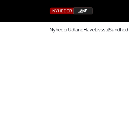
Nyheder
Udland
Have
Livsstil
Sundhed