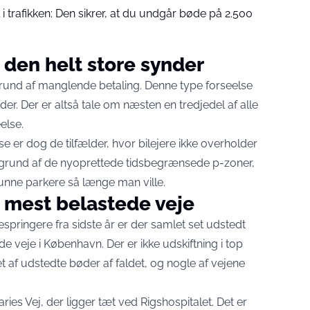
 trafikken: Den sikrer, at du undgår bøde på 2.500
den helt store synder
 grund af manglende betaling. Denne type forseelse
er. Der er altså tale om næsten en tredjedel af alle
eelse.
lse er dog de tilfælder, hvor bilejere ikke overholder
 grund af de nyoprettede tidsbegrænsede p-zoner,
kunne parkere så længe man ville.
e mest belastede veje
pringere fra sidste år er der samlet set udstedt
de veje i København. Der er ikke udskiftning i top
llet af udstedte bøder af faldet, og nogle af vejene
ries Vej, der ligger tæt ved Rigshospitalet. Det er