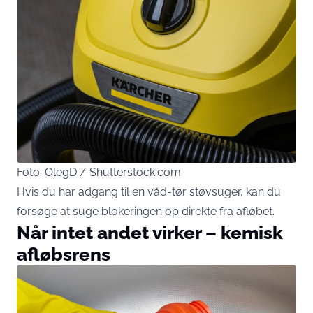
Foto: OlegD / Shutterstock.com
Hvis du har adgang til en våd-tør støvsuger, kan du
forsøge at suge blokeringen op direkte fra afløbet.
Når intet andet virker – kemisk
afløbsrens