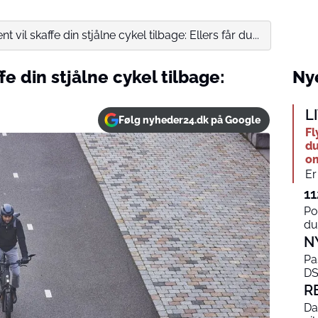
 vil skaffe din stjålne cykel tilbage: Ellers får du...
e din stjålne cykel tilbage:
Nye
L
Følg nyheder24.dk på Google
Fl
du
o
Er
11
Po
du
N
Pa
DS
R
Da