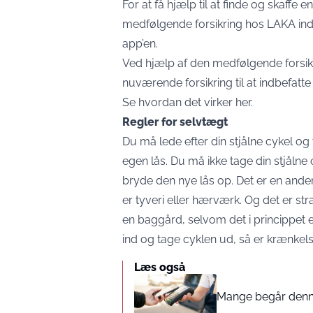
For at få hjælp til at finde og skaffe e
medfølgende forsikring hos LAKA inden
app’en.
Ved hjælp af den medfølgende forsikr
nuværende forsikring til at indbefatte
Se hvordan det virker
her
.
Regler for selvtægt
Du må lede efter din stjålne cykel og
egen lås. Du må ikke tage din stjålne 
bryde den nye lås op. Det er en ande
er tyveri eller hærværk. Og det er st
en baggård, selvom det i princippet
ind og tage cyklen ud, så er krænkelsen
Læs også
Mange begår denne 