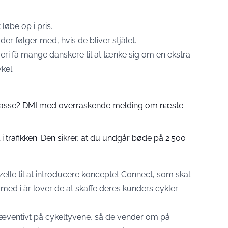
 løbe op i pris.
er følger med, hvis de bliver stjålet.
veri få mange danskere til at tænke sig om en ekstra
kel.
 passe? DMI med overraskende melding om næste
 trafikken: Den sikrer, at du undgår bøde på 2.500
elle til at introducere konceptet Connect, som skal
 med i år lover de at skaffe deres kunders cykler
 præventivt på cykeltyvene, så de vender om på