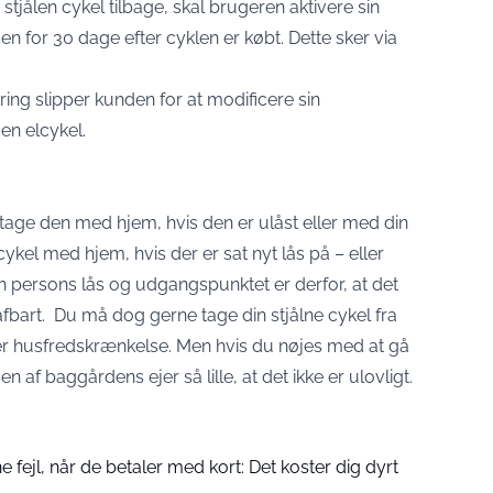
n stjålen cykel tilbage, skal brugeren aktivere sin
 for 30 dage efter cyklen er købt. Dette sker via
ing slipper kunden for at modificere sin
 en elcykel.
 tage den med hjem, hvis den er ulåst eller med din
cykel med hjem, hvis der er sat nyt lås på – eller
n persons lås og udgangspunktet er derfor, at det
rafbart. Du må dog gerne tage din stjålne cykel fra
 er husfredskrænkelse. Men hvis du nøjes med at gå
 af baggårdens ejer så lille, at det ikke er ulovligt.
fejl, når de betaler med kort: Det koster dig dyrt