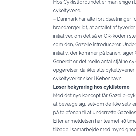
Hos Cyklistforbundet er man enige i
cykeltyvene.
– Danmark har alle forudsætninger for
brandærgerligt, at antallet af tyverier 
initiativer, om det så er QR-koder i s
som den, Gazelle introducerer. Under
initiativ, der kommer på banen, siger
Generelt er det reelle antal stjålne c
opgørelser, da ikke alle cykeltyverier 
cykeltyverier sker i København.
Løser bekymring hos cyklisterne
Med det nye koncept får Gazelle-cykl
at bevæge sig, selvom de ikke selv e
på telefonen til at underrette Gazelle
Efter anmeldelsen har teamet 48 timer 
tilbage i samarbejde med myndighede