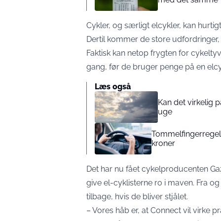
Cykler, og særligt elcykler, kan hurtigt
Dertil kommer de store udfordringer, d
Faktisk kan netop frygten for cykelty
gang, før de bruger penge på en elcy
Læs også
Kan det virkelig
uge
Tommelfingerregel i
kroner
Det har nu fået cykelproducenten Gaz
give el-cyklisterne ro i maven. Fra og
tilbage, hvis de bliver stjålet.
– Vores håb er, at Connect vil virke