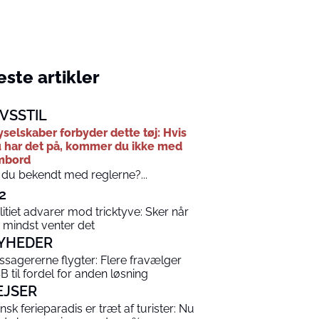
ste artikler
IVSSTIL
yselskaber forbyder dette tøj: Hvis
 har det på, kommer du ikke med
mbord
 du bekendt med reglerne?...
2
litiet advarer mod tricktyve: Sker når
 mindst venter det
YHEDER
ssagererne flygter: Flere fravælger
B til fordel for anden løsning
EJSER
nsk ferieparadis er træt af turister: Nu