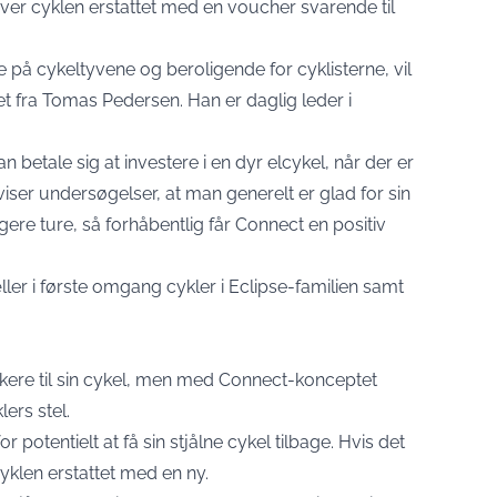
liver cyklen erstattet med en voucher svarende til
 på cykeltyvene og beroligende for cyklisterne, vil
t fra Tomas Pedersen. Han er daglig leder i
n betale sig at investere i en dyr elcykel, når der er
iser undersøgelser, at man generelt er glad for sin
ere ture, så forhåbentlig får Connect en positiv
er i første omgang cykler i Eclipse-familien samt
ere til sin cykel, men med Connect-konceptet
ers stel.
potentielt at få sin stjålne cykel tilbage. Hvis det
cyklen erstattet med en ny.