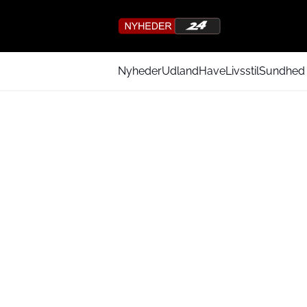
Nyheder
Udland
Have
Livsstil
Sundhed