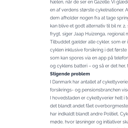
hælen, når de ser en Gazelle. Vi glæd
en af verdens største cykelnationer. A
dem afholder nogen fra at tage springe
kan blive et godt alternativ til bil nr.
frygt, siger Jaap Huizenga, regional 
Tilbuddet gælder alle cykler, som er 
cyklen inklusive forsikring i det før
som kan spores via en app på telefon
og cyklens batteri – og så er det her,
Stigende problem
I Danmark har antallet af cykeltyverie
forsikrings- og pensionsbranchen vise
I hovedstaden er cykeltyverier helt 
det blandt andet fået overborgmester
har indkaldt blandt andre Politiet, Cy
møde, hvor løsninger og initiativer ska