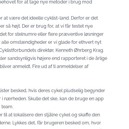
 behovet for at tage nye metoder i brug mod
 at være det ideelle cyklist-land. Derfor er det
er så højt. Der er brug for, at vi får testet nye
tedet for stelnumre eller flere præventive løsninger
 alle omstændigheder er vi glade for ethvert nyt
 Cyklistforbundets direktør, Kenneth Øhrberg Krag.
ykler sandsynligvis højere end rapporteret i de årlige
bliver anmeldt. Fire ud af ti anmeldelser af
ister besked, hvis deres cykel pludselig begynder
r i nærheden. Skulle det ske, kan de bruge en app
s team.
til at lokalisere den stjålne cykel og skaffe den
rne. Lykkes det, får brugeren besked om, hvor