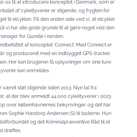
er os til at introducere konceptet i Danmark, som er
ntallet af cykeltyverier er stigende, og frygten for
t til elcyklen. På den anden side ved vi, at elcykler
 2, så vi har alle gode grunde til at gøre noget ved den
manager for Gazelle i norden.
indbefattet af konceptet ’Connect’. Med Connect er
ste år og produceret med en indbygget GPS-tracker,
en. Her kan brugeren få oplysninger om sine ture
 tyverier kan anmeldes.
r været støt stigende siden 2013. Nye tal fra
r, at der blev anmeldt 44.000 cykeltyverier i 2023.
i top over københavnernes bekymringer, og det har
en Sophie Hæstorp Andersen (S) til tasterne. Hun
klistforbundet og det Kriminalpræventive Råd til et
l drøftes.