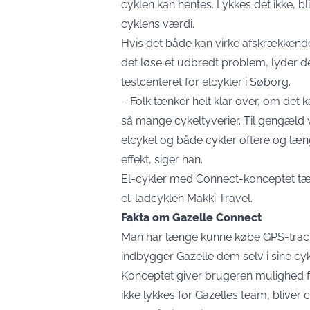
cyklen kan hentes. Lykkes det ikke, b
cyklens værdi.
Hvis det både kan virke afskrækkende
det løse et udbredt problem, lyder de
testcenteret for elcykler
i Søborg.
– Folk tænker helt klar over, om det ka
så mange cykeltyverier. Til gengæld v
elcykel og både cykler oftere og læng
effekt, siger han.
El-cykler med Connect-konceptet tæll
el-ladcyklen Makki Travel.
Fakta om Gazelle Connect
Man har længe kunne købe GPS-track
indbygger Gazelle dem selv i sine cykl
Konceptet giver brugeren mulighed for 
ikke lykkes for Gazelles team, bliver 