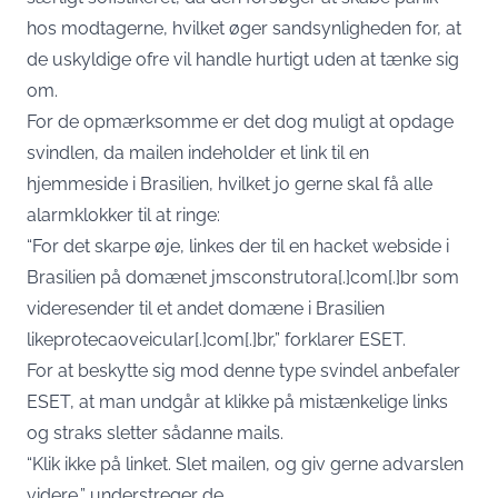
hos modtagerne, hvilket øger sandsynligheden for, at
de uskyldige ofre vil handle hurtigt uden at tænke sig
om.
For de opmærksomme er det dog muligt at opdage
svindlen, da mailen indeholder et link til en
hjemmeside i Brasilien, hvilket jo gerne skal få alle
alarmklokker til at ringe:
“For det skarpe øje, linkes der til en hacket webside i
Brasilien på domænet jmsconstrutora[.]com[.]br som
videresender til et andet domæne i Brasilien
likeprotecaoveicular[.]com[.]br,” forklarer ESET.
For at beskytte sig mod denne type svindel anbefaler
ESET, at man undgår at klikke på mistænkelige links
og straks sletter sådanne mails.
“Klik ikke på linket. Slet mailen, og giv gerne advarslen
videre,” understreger de.