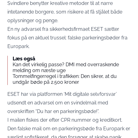
Svindlere benytter kreative metoder til at narre
intetanende borgere, som risikere at få stjålet både
oplysninger og penge.
En ny advarsel fra sikkerhedsfirmaet ESET sætter
fokus på en aktuel trussel: falske parkeringsbøder fra
Europark.
Læs også
Kan det virkelig passe? DMI med overraskende
melding om næste uge
Tommelfingerregel i trafikken: Den sikrer, at du
undgår bøde på 2.500 kroner
ESET har via platformen ‘Mit digitale selvforsvar’
udsendt en advarsel om en svindelmail med
overskriften “Du har en parkeringsbøde!”.
I mailen fiskes der efter CPR nummer og kreditkort.
Den falske mail om en parkeringsbøde fra Europark er
særligt sofistikeret, da den forsøger at skabe panik