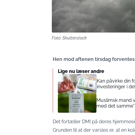
Foto: Shutterstock
Hen mod aftenen tirsdag forventes det
Lige nu læser andre
Kan påvirke din 
investeringer i de
Muslimsk mand vin
med det samme”
Det fortæller DMI på deres hjemmesid
Grunden til at der varsles er, at en ko