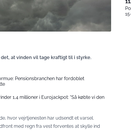
11
Po
15
, at vinden vil tage kraftigt til i styrke.
formue: Pensionsbranchen har fordoblet
tte
der 1,4 millioner i Eurojackpot: “Så købte vi den
e, hvor vejrtjenesten har udsendt et varsel.
ldfront med regn fra vest forventes at skylle ind