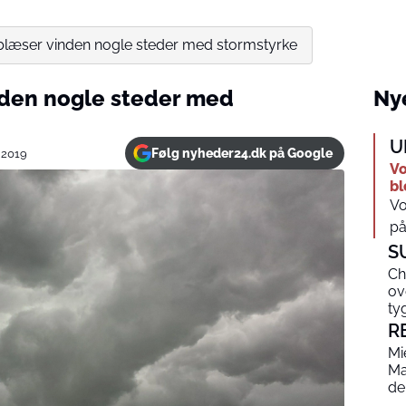
 blæser vinden nogle steder med stormstyrke
nden nogle steder med
Nye
U
Følg nyheder24.dk på Google
 2019
Vo
bl
Vo
på
S
Ch
ov
ty
R
Mi
Ma
de