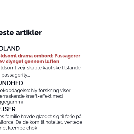
ste artikler
DLAND
ldsomt drama ombord: Passagerer
ev slynget gennem luften
ldsomt vejr skabte kaotiske tilstande
 passagerfly...
UNDHED
okopdagelse: Ny forskning viser
erraskende kræft-effekt med
ggegummi
EJSER
es familie havde glædet sig til ferie på
llorca: Da de kom til hotellet, ventede
r et kæmpe chok