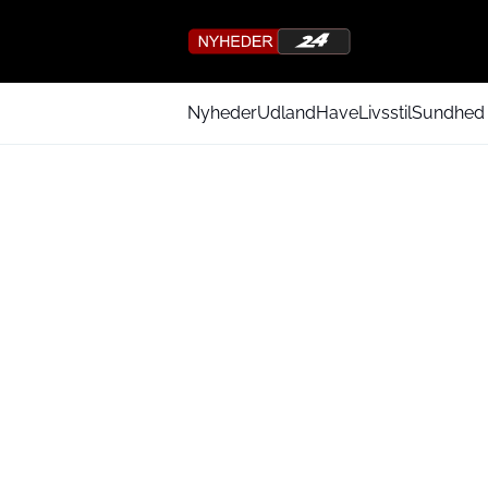
Nyheder
Udland
Have
Livsstil
Sundhed