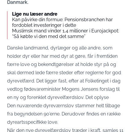
Danmark.
Lige nu læser andre
Kan påvirke din formue: Pensionsbranchen har
fordoblet investeringer i dette
Muslimsk mand vinder 1,4 millioner i Eurojackpot:
“Så købte vi den med det samme”
Danske landmænd, dyrlæger og alle andre, som
holder dyr eller har med dyr at gøre, får i fremtiden
færre love og bekendtgørelser at holde styr på og
skal dermed lede færre steder efter reglerne for god
dyrevelfærd. Det ligger fast, efter at Folketinget i dag
vedtog fødevareminister Mogens Jensens forslag til
en ny og forenklet dyrevelfærdslov. Det oplyse
Den nuværende dyreværnslov stammer helt tilbage
fra begyndelsen 90’erne. Derudover findes en række
dyreartsspecifikke love.
Når den nye dyrevelfærdslov træder i kraft, samles 11