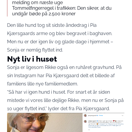
melding om næste uge
Tommelfingerregel i trafikken: Den sikrer, at du
undgår bøde på 2.500 kroner
Den lille hund tog sit sidste åndedrag i Pia
Kjærsgaards arme og blev begravet i baghaven.
Men nu er der igen liv og glade dage i hjemmet –
Sonja er nemlig flyttet ind.
Nyt liv i huset
Sonja er ligesom Rikke også en ruhåret gravhund. På
sin
Instagram
har Pia Kjærsgaard delt et billede af
familiens lille nye familiemedlem.
“Så har vi igen hund i huset. For snart et år siden
mistede vi vores lille dejlige Rikke, men nu er Sonja på
10 uger flyttet ind,” lyder det fra Pia Kjærsgaard.