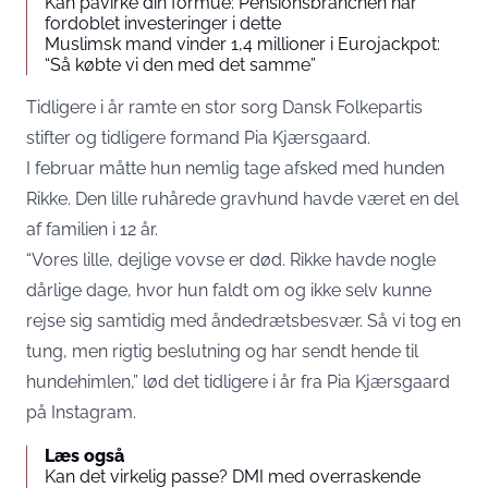
Kan påvirke din formue: Pensionsbranchen har
fordoblet investeringer i dette
Muslimsk mand vinder 1,4 millioner i Eurojackpot:
“Så købte vi den med det samme”
Tidligere i år ramte en stor sorg Dansk Folkepartis
stifter og tidligere formand Pia Kjærsgaard.
I februar måtte hun nemlig tage afsked med hunden
Rikke. Den lille ruhårede gravhund havde været en del
af familien i 12 år.
“Vores lille, dejlige vovse er død. Rikke havde nogle
dårlige dage, hvor hun faldt om og ikke selv kunne
rejse sig samtidig med åndedrætsbesvær. Så vi tog en
tung, men rigtig beslutning og har sendt hende til
hundehimlen,” lød det tidligere i år fra Pia Kjærsgaard
på Instagram.
Læs også
Kan det virkelig passe? DMI med overraskende