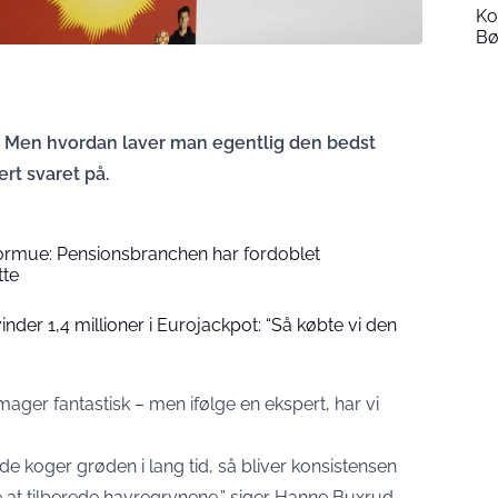
Ko
Bø
 Men hvordan laver man egentlig den bedst
rt svaret på.
formue: Pensionsbranchen har fordoblet
tte
der 1,4 millioner i Eurojackpot: “Så købte vi den
mager fantastisk – men ifølge en ekspert, har vi
de koger grøden i lang tid, så bliver konsistensen
kke at tilberede havregrynene,” siger Hanne Buxrud,