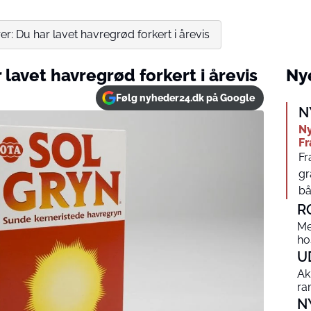
er: Du har lavet havregrød forkert i årevis
 lavet havregrød forkert i årevis
Nye
Følg nyheder24.dk på Google
N
Ny
Fr
Fr
gr
bå
R
Me
ho
U
Ak
ra
N