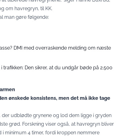
og om havregryn, til
KK.
al man gøre følgende:
 passe? DMI med overraskende melding om næste
 trafikken: Den sikrer, at du undgår bøde på 2.500
 varmen
r den ønskede konsistens, men det må ikke tage
 der udblødte grynene og lod dem ligge i gryden
dste grød. Forskning viser også, at havregryn bliver
nd i minimum 4 timer, fordi kroppen nemmere