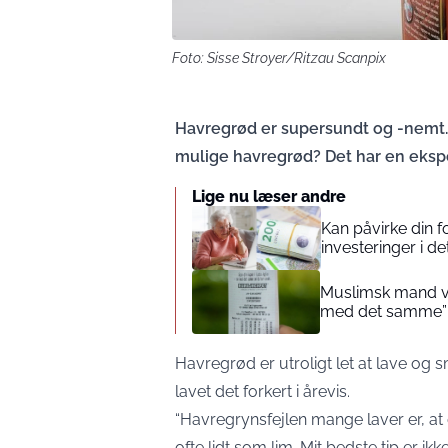
Foto: Sisse Stroyer/Ritzau Scanpix
Havregrød er supersundt og -nemt.
mulige havregrød? Det har en ekspe
Lige nu læser andre
Kan påvirke din 
investeringer i de
Muslimsk mand vin
med det samme”
Havregrød er utroligt let at lave og s
lavet det forkert i årevis.
“Havregrynsfejlen mange laver er, at 
ofte lidt som lim. Mit bedste tip er i