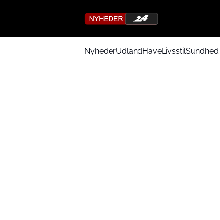
Nyheder
Udland
Have
Livsstil
Sundhed