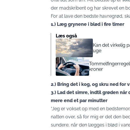
der madskribent og har skrevet en b
For at lave den bedste havregrød, sk
1.) Læg grynene i blød i fire timer
Læs også
Kan det virkelig
uge
Tommelfingerregel i
kroner
2.) Bring det i kog, og skru ned for
3.) Lad det simre, indtil grøden nå
mere end et par minutter
“Jeg er vokset op med en bedstemor,
natten over, så for mig er det den be
sundere, når den lægges i blød i va