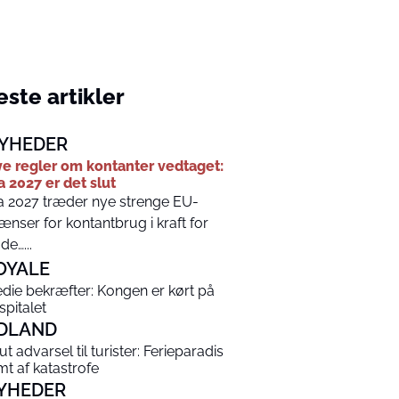
ste artikler
YHEDER
e regler om kontanter vedtaget:
a 2027 er det slut
a 2027 træder nye strenge EU-
ænser for kontantbrug i kraft for
de…...
OYALE
die bekræfter: Kongen er kørt på
spitalet
DLAND
ut advarsel til turister: Ferieparadis
mt af katastrofe
YHEDER