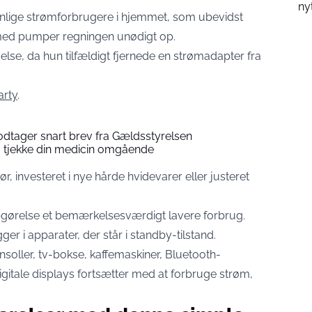
ny
synlige strømforbrugere i hjemmet, som ubevidst
med pumper regningen unødigt op.
se, da hun tilfældigt fjernede en strømadapter fra
arty
.
odtager snart brev fra Gældsstyrelsen
du tjekke din medicin omgående
, investeret i nye hårde hvidevarer eller justeret
opgørelse et bemærkelsesværdigt lavere forbrug.
ger i apparater, der står i standby-tilstand.
soller, tv-bokse, kaffemaskiner, Bluetooth-
itale displays fortsætter med at forbruge strøm,