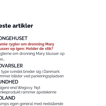
ste artikler
ONGEHUSET
mle rygter om dronning Mary
usser op igen: Holder de stik?
gterne om dronning Mary blusser op
n...
DVARSLER
 type svindel breder sig i Danmark:
mmer bilister ved parkeringspladsen
UNDHED
lligere end Wegovy: Nyt
ankeprodukt rammer apotekerne
DLAND
umps egen general med nedslående