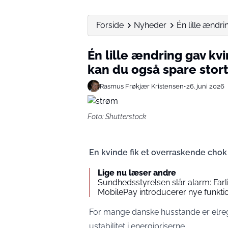
Forside
Nyheder
Én lille ændr
Én lille ændring gav k
kan du også spare stor
Rasmus Frøkjær Kristensen
•
26. juni 2026
Foto: Shutterstock
En kvinde fik et overraskende chok 
Lige nu læser andre
Sundhedsstyrelsen slår alarm: Farli
MobilePay introducerer nye funktion
For mange danske husstande er elregn
ustabilitet i energipriserne.