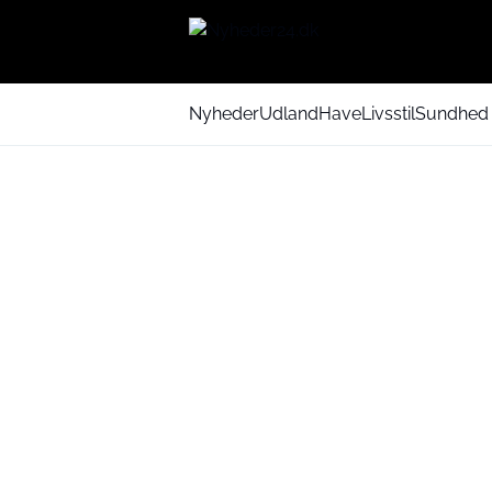
Nyheder
Udland
Have
Livsstil
Sundhed