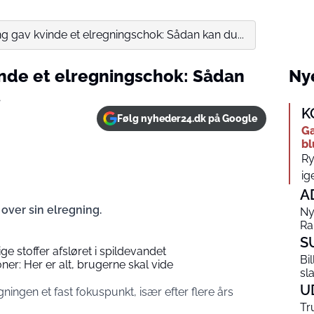
ing gav kvinde et elregningschok: Sådan kan du...
vinde et elregningschok: Sådan
Nye
t
K
Følg nyheder24.dk på Google
Ga
bl
Ry
ige
A
over sin elregning.
Ny
Ra
S
ge stoffer afsløret i spildevandet
Bi
er: Her er alt, brugerne skal vide
sl
U
ingen et fast fokuspunkt, især efter flere års
Tr