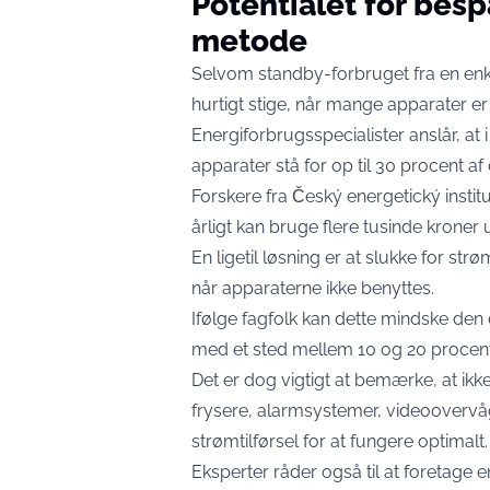
Potentialet for bes
metode
Selvom standby-forbruget fra en enk
hurtigt stige, når mange apparater er t
Energiforbrugsspecialister anslår, at
apparater stå for op til 30 procent af 
Forskere fra Český energetický insti
årligt kan bruge flere tusinde krone
En ligetil løsning er at slukke for str
når apparaterne ikke benyttes.
Ifølge fagfolk kan dette mindske den
med et sted mellem 10 og 20 procent
Det er dog vigtigt at bemærke, at ikk
frysere, alarmsystemer, videooverv
strømtilførsel for at fungere optimalt.
Eksperter råder også til at foretage 