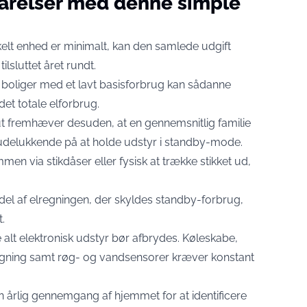
parelser med denne simple
elt enhed er minimalt, kan den samlede udgift
ilsluttet året rundt.
 i boliger med et lavt basisforbrug kan sådanne
det totale elforbrug.
tut fremhæver desuden, at en gennemsnitlig familie
r udelukkende på at holde udstyr i standby-mode.
ømmen via stikdåser eller fysisk at trække stikket ud,
 del af elregningen, der skyldes standby-forbrug,
.
e alt elektronisk udstyr bør afbrydes. Køleskabe,
ågning samt røg- og vandsensorer kræver konstant
en årlig gennemgang af hjemmet for at identificere