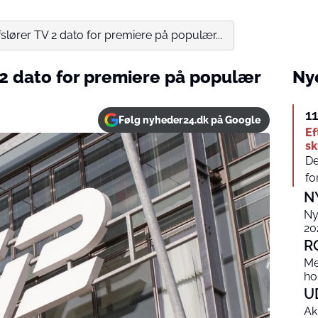
fslører TV 2 dato for premiere på populær...
 2 dato for premiere på populær
Nye
1
Følg nyheder24.dk på Google
Ef
s
De
fo
N
Ny
20
R
Me
ho
U
Ak