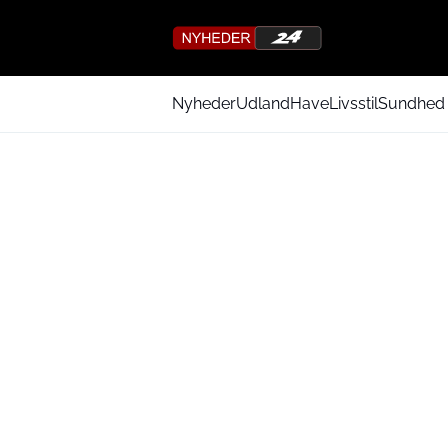
Nyheder
Udland
Have
Livsstil
Sundhed