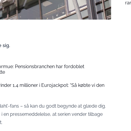
ra
 sig.
formue: Pensionsbranchen har fordoblet
tte
der 1,4 millioner i Eurojackpot: “Så købte vi den
hl’-fans – så kan du godt begynde at glæde dig.
 i en
pressemeddelelse
, at serien vender tilbage
t.