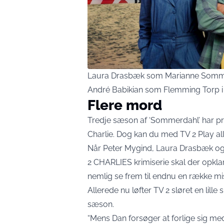
Laura Drasbæk som Marianne Somm
André Babikian som Flemming Torp i ‘
Flere mord
Tredje sæson af ‘Sommerdahl’ har pr
Charlie. Dog kan du med TV 2 Play al
Når Peter Mygind, Laura Drasbæk og 
2 CHARLIES krimiserie skal der opkla
nemlig se frem til endnu en række m
Allerede nu løfter TV 2 sløret en lil
sæson.
“Mens Dan forsøger at forlige sig med