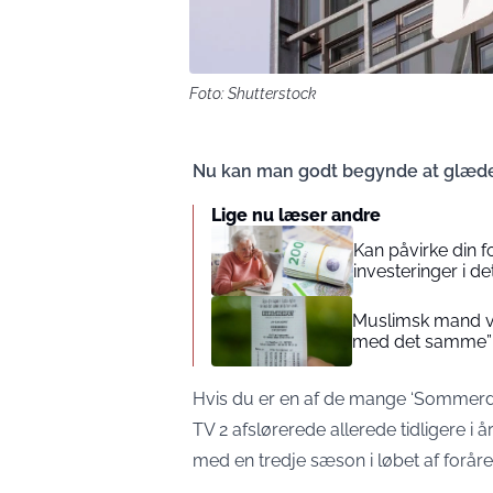
Foto: Shutterstock
Nu kan man godt begynde at glæde
Lige nu læser andre
Kan påvirke din 
investeringer i de
Muslimsk mand vin
med det samme”
Hvis du er en af de mange ‘Sommerda
TV 2 afslørerede allerede tidligere i år
med en tredje sæson i løbet af foråre