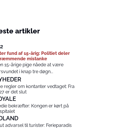
ste artikler
12
ter fund af 15-årig: Politiet deler
kræmmende mistanke
n 15-årige pige nåede at være
rsvundet i knap tre døgn...
YHEDER
e regler om kontanter vedtaget: Fra
27 er det slut
OYALE
die bekræfter: Kongen er kørt på
spitalet
DLAND
ut advarsel til turister: Ferieparadis