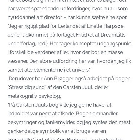
har været spændende udfordringer, hvor hun – som
nyuddannet art director – har kunne sætte sine spor.
“Jeg er rigtigt glad for Lerlandet af Linette Harpsøe,
der er udkommet på forlaget Fritid (et af DreamLitts
underforlag, red.). Her tager konceptet udgangspunkt
i forskellige verdener af ler, hvor der bor en masse
væsener. Den store udfordring her var, hvordan jeg fik
samlet alle elementerne i ét univers.”
Derudover har Ann Brøgger også arbejdet på bogen
“Stress dig sund” af den Carsten Juul, der er
metakognitiv psykolog.
“På Carsten Juuls bog ville jeg gerne have, at
indholdet var nemt at afkode. Bogen omhandler
bekymringer og tankemylder, og jeg syntes den mest
genkendelige symbolik var at bruge var en
krusedulle,” fortæller Ann Brøgger – og fortsætter: