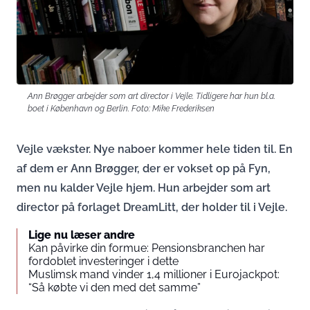
Ann Brøgger arbejder som art director i Vejle. Tidligere har hun bl.a.
boet i København og Berlin. Foto: Mike Frederiksen
Vejle vækster. Nye naboer kommer hele tiden til. En
af dem er Ann Brøgger, der er vokset op på Fyn,
men nu kalder Vejle hjem. Hun arbejder som art
director på forlaget DreamLitt, der holder til i Vejle.
Lige nu læser andre
Kan påvirke din formue: Pensionsbranchen har
fordoblet investeringer i dette
Muslimsk mand vinder 1,4 millioner i Eurojackpot:
“Så købte vi den med det samme”