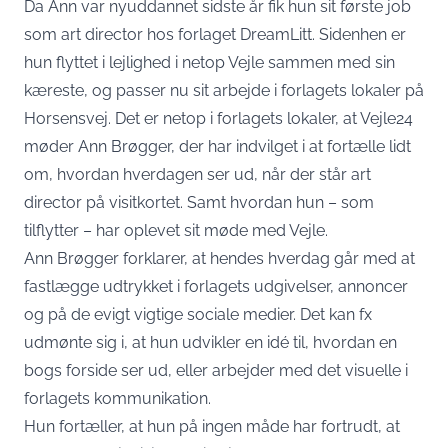
Da Ann var nyuddannet sidste år fik hun sit første job
som art director hos forlaget DreamLitt. Sidenhen er
hun flyttet i lejlighed i netop Vejle sammen med sin
kæreste, og passer nu sit arbejde i forlagets lokaler på
Horsensvej. Det er netop i forlagets lokaler, at Vejle24
møder Ann Brøgger, der har indvilget i at fortælle lidt
om, hvordan hverdagen ser ud, når der står art
director på visitkortet. Samt hvordan hun – som
tilflytter – har oplevet sit møde med Vejle.
Ann Brøgger forklarer, at hendes hverdag går med at
fastlægge udtrykket i forlagets udgivelser, annoncer
og på de evigt vigtige sociale medier. Det kan fx
udmønte sig i, at hun udvikler en idé til, hvordan en
bogs forside ser ud, eller arbejder med det visuelle i
forlagets kommunikation.
Hun fortæller, at hun på ingen måde har fortrudt, at