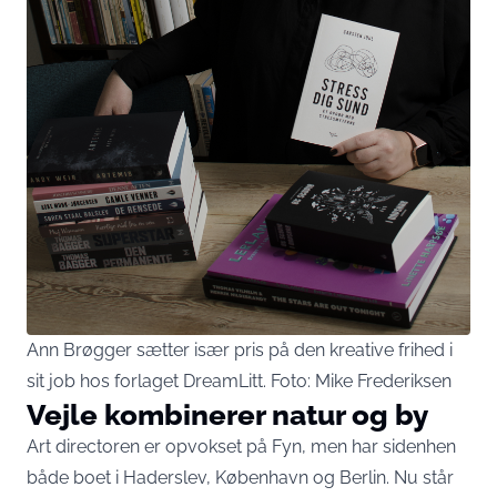
Ann Brøgger sætter især pris på den kreative frihed i
sit job hos forlaget DreamLitt. Foto: Mike Frederiksen
Vejle kombinerer natur og by
Art directoren er opvokset på Fyn, men har sidenhen
både boet i Haderslev, København og Berlin. Nu står