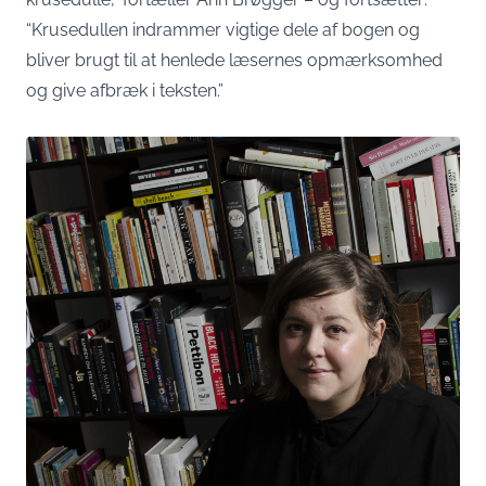
“Krusedullen indrammer vigtige dele af bogen og
bliver brugt til at henlede læsernes opmærksomhed
og give afbræk i teksten.”