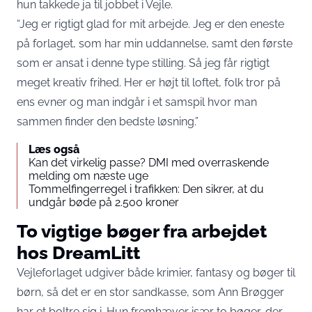
hun takkede ja til jobbet i Vejle.
“Jeg er rigtigt glad for mit arbejde. Jeg er den eneste
på forlaget, som har min uddannelse, samt den første
som er ansat i denne type stilling. Så jeg får rigtigt
meget kreativ frihed. Her er højt til loftet, folk tror på
ens evner og man indgår i et samspil hvor man
sammen finder den bedste løsning.”
Læs også
Kan det virkelig passe? DMI med overraskende
melding om næste uge
Tommelfingerregel i trafikken: Den sikrer, at du
undgår bøde på 2.500 kroner
To vigtige bøger fra arbejdet
hos DreamLitt
Vejleforlaget udgiver både krimier, fantasy og bøger til
børn, så det er en stor sandkasse, som Ann Brøgger
har et boltre sig i. Hun fremhæver især to bøger, der