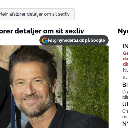
rlein afslører detaljer om sit sexliv
ører detaljer om sit sexliv
Nye
Følg nyheder24.dk på Google
I
Ge
da
di
Nu
at
B
Da
bi
U
Ch
ov
N