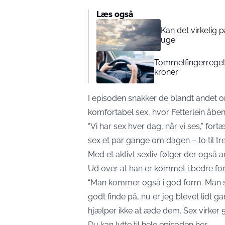
Læs også
Kan det virkelig
uge
Tommelfingerregel i
kroner
I episoden snakker de blandt andet om
komfortabel sex, hvor Fetterlein åbent
“Vi har sex hver dag, når vi ses,” for
sex et par gange om dagen – to til tre
Med et aktivt sexliv følger der også an
Ud over at han er kommet i bedre fo
“Man kommer også i god form. Man sla
godt finde på, nu er jeg blevet lidt ga
hjælper ikke at æde dem. Sex virker 
Du kan lytte til hele episoden
her
.