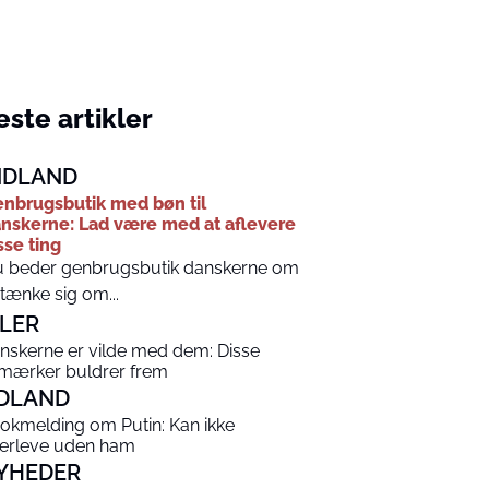
ste artikler
NDLAND
nbrugsbutik med bøn til
nskerne: Lad være med at aflevere
sse ting
 beder genbrugsbutik danskerne om
 tænke sig om...
ILER
nskerne er vilde med dem: Disse
lmærker buldrer frem
DLAND
okmelding om Putin: Kan ikke
erleve uden ham
YHEDER