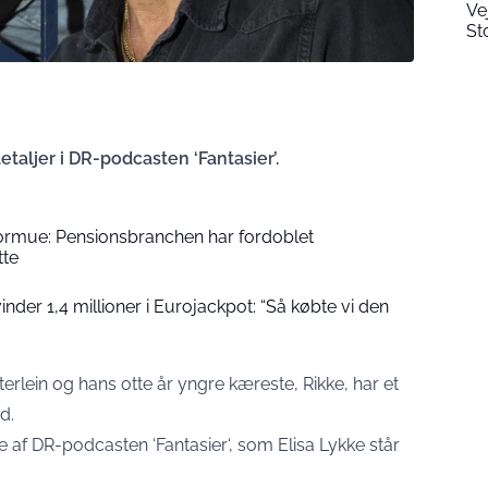
Ve
Sto
etaljer i DR-podcasten ‘Fantasier’.
formue: Pensionsbranchen har fordoblet
tte
der 1,4 millioner i Eurojackpot: “Så købte vi den
tterlein og hans otte år yngre kæreste, Rikke, har et
d.
de af DR-podcasten ‘
Fantasier
‘, som Elisa Lykke står