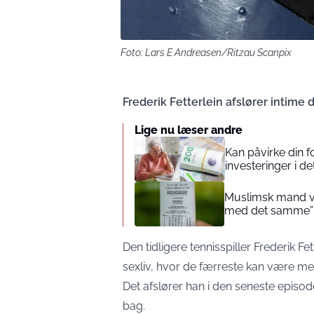
Foto: Lars E Andreasen/Ritzau Scanpix
Frederik Fetterlein afslører intime d
Lige nu læser andre
Kan påvirke din 
investeringer i de
Muslimsk mand vin
med det samme”
Den tidligere tennisspiller Frederik Fe
sexliv, hvor de færreste kan være me
Det afslører han i den seneste episo
bag.