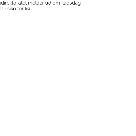
jdirektoratet melder ud om kaosdag:
r risiko for kø