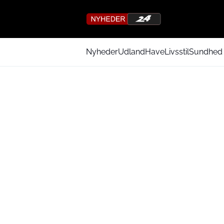
Nyheder
Udland
Have
Livsstil
Sundhed