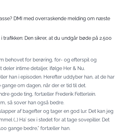
 passe? DMI med overraskende melding om næste
 trafikken: Den sikrer, at du undgår bøde på 2.500
 behovet for berøring, for- og efterspil og
 deler intime detaljer, ifølge
Her & Nu
.
tæller han i episoden. Herefter uddyber han, at de har
 gange om dagen, når der er tid til det.
dre gode ting, fortæller Frederik Fetterlein.
rm, så sover han også bedre.
pper af bagefter og tager en god lur. Det kan jeg
mmel (…) Ha’ sex i stedet for at tage sovepiller. Det
500 gange bedre,” fortæller han.