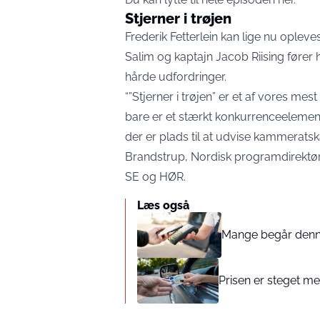
Stjerner i trøjen
Frederik Fetterlein kan lige nu opleves 
Salim og kaptajn Jacob Riising før
hårde udfordringer.
“”Stjerner i trøjen” er et af vores m
bare er et stærkt konkurrenceelement
der er plads til at udvise kammerats
Brandstrup, Nordisk programdirektør,
SE og HØR
.
Læs også
Mange begår denne 
Prisen er steget med