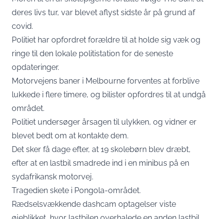
deres livs tur, var blevet aflyst sidste år på grund af
covid.
Politiet har opfordret forældre til at holde sig væk og
ringe til den lokale politistation for de seneste
opdateringer.
Motorvejens baner i Melbourne forventes at forblive
lukkede i flere timere, og bilister opfordres til at undgå
området.
Politiet undersøger årsagen til ulykken, og vidner er
blevet bedt om at kontakte dem.
Det sker få dage efter, at 19 skolebørn blev dræbt,
efter at en lastbil smadrede ind i en minibus på en
sydafrikansk motorvej.
Tragedien skete i Pongola-området.
Rædselsvækkende dashcam optagelser viste
øjeblikket, hvor lastbilen overhalede en anden lastbil