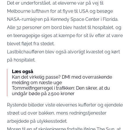
Det er underforstået, at eleverne var på vej til
Melbourne lufthavn for at flyve til USA og besøge
NASA-rumlejren på Kennedy Space Center i Florida.
Alle 32 personer om bord blev hastet til hospitalet, og
en teenagepige siges at kæmpe for sit liv efter at være
blevet fløjet fra stedet.
Lastbilchaufføren blev også alvorligt kvæstet og kørt
på hospitalet.
Læs også
Kan det virkelig passe? DMI med overraskende
melding om næste uge
Tommelfingerregel i trafikken: Den sikrer, at du
undgår bøde på 2.500 kroner
Rystende billeder viste elevernes kufferter og ejendele
strøet ud over bakken, mens redningstjenester
arbejdede på ulykkesstedet.
Moren til en af skolepigerne fortalte ifølge
The Sun
, at