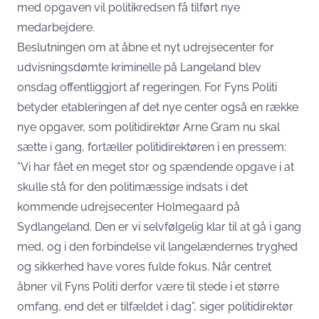
med opgaven vil politikredsen få tilført nye
medarbejdere.
Beslutningen om at åbne et nyt udrejsecenter for
udvisningsdømte kriminelle på Langeland blev
onsdag offentliggjort af regeringen. For Fyns Politi
betyder etableringen af det nye center også en række
nye opgaver, som politidirektør Arne Gram nu skal
sætte i gang, fortæller politidirektøren i en pressem:
”Vi har fået en meget stor og spændende opgave i at
skulle stå for den politimæssige indsats i det
kommende udrejsecenter Holmegaard på
Sydlangeland. Den er vi selvfølgelig klar til at gå i gang
med, og i den forbindelse vil langelændernes tryghed
og sikkerhed have vores fulde fokus. Når centret
åbner vil Fyns Politi derfor være til stede i et større
omfang, end det er tilfældet i dag”, siger politidirektør