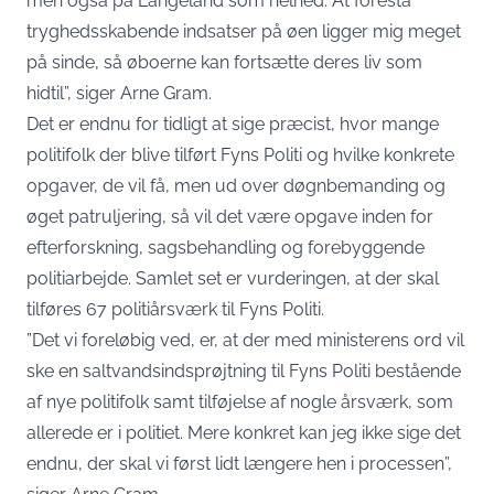
men også på Langeland som helhed. At forestå
tryghedsskabende indsatser på øen ligger mig meget
på sinde, så øboerne kan fortsætte deres liv som
hidtil”, siger Arne Gram.
Det er endnu for tidligt at sige præcist, hvor mange
politifolk der blive tilført Fyns Politi og hvilke konkrete
opgaver, de vil få, men ud over døgnbemanding og
øget patruljering, så vil det være opgave inden for
efterforskning, sagsbehandling og forebyggende
politiarbejde. Samlet set er vurderingen, at der skal
tilføres 67 politiårsværk til Fyns Politi.
”Det vi foreløbig ved, er, at der med ministerens ord vil
ske en saltvandsindsprøjtning til Fyns Politi bestående
af nye politifolk samt tilføjelse af nogle årsværk, som
allerede er i politiet. Mere konkret kan jeg ikke sige det
endnu, der skal vi først lidt længere hen i processen”,