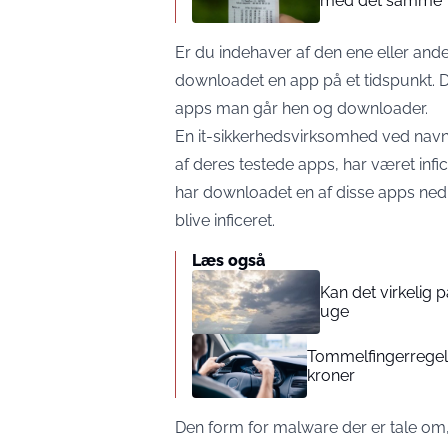
med det samme”
Er du indehaver af den ene eller ande
downloadet en app på et tidspunkt. 
apps man går hen og downloader.
En it-sikkerhedsvirksomhed ved navn 
af deres testede apps, har været infi
har downloadet en af disse apps ned 
blive inficeret.
Læs også
Kan det virkelig
uge
Tommelfingerregel i
kroner
Den form for malware der er tale om, g