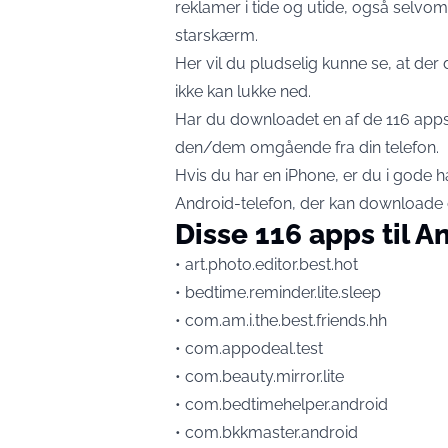
reklamer i tide og utide, også selvom
starskærm.
Her vil du pludselig kunne se, at de
ikke kan lukke ned.
Har du downloadet en af de 116 apps, 
den/dem omgående fra din telefon.
Hvis du har en iPhone, er du i gode
Android-telefon, der kan downloade 
Disse 116 apps til A
• art.photo.editor.best.hot
• bedtime.reminder.lite.sleep
• com.am.i.the.best.friends.hh
• com.appodeal.test
• com.beauty.mirror.lite
• com.bedtimehelper.android
• com.bkkmaster.android