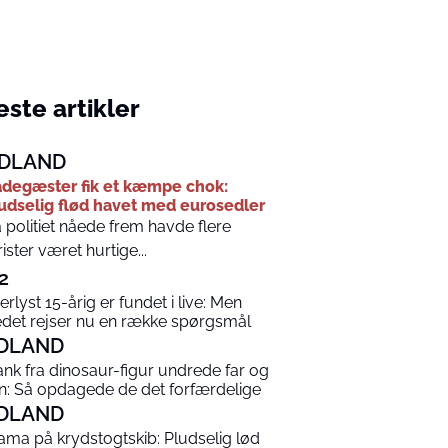
ste artikler
DLAND
degæster fik et kæmpe chok:
udselig flød havet med eurosedler
 politiet nåede frem havde flere
rister været hurtige...
2
terlyst 15-årig er fundet i live: Men
edet rejser nu en række spørgsmål
DLAND
ank fra dinosaur-figur undrede far og
n: Så opdagede de det forfærdelige
DLAND
ama på krydstogtskib: Pludselig lød