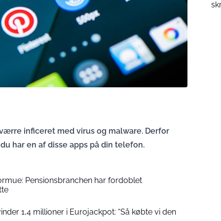
sk
ærre inficeret med virus og malware. Derfor
u har en af disse apps på din telefon.
formue: Pensionsbranchen har fordoblet
tte
der 1,4 millioner i Eurojackpot: “Så købte vi den