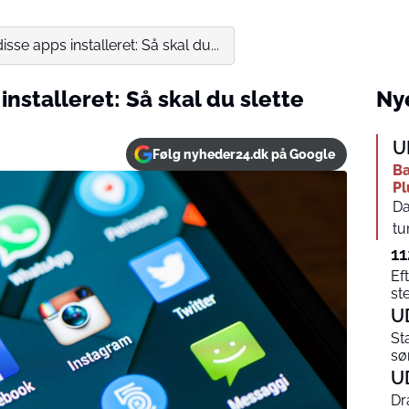
isse apps installeret: Så skal du...
installeret: Så skal du slette
Nye
U
Følg nyheder24.dk på Google
Ba
Pl
Da
tu
11
Ef
st
U
St
sø
U
Dr