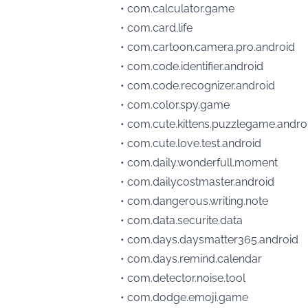
• com.calculator.game
• com.card.life
• com.cartoon.camera.pro.android
• com.code.identifier.android
• com.code.recognizer.android
• com.color.spy.game
• com.cute.kittens.puzzlegame.andro
• com.cute.love.test.android
• com.daily.wonderfull.moment
• com.dailycostmaster.android
• com.dangerous.writing.note
• com.data.securite.data
• com.days.daysmatter365.android
• com.days.remind.calendar
• com.detector.noise.tool
• com.dodge.emoji.game