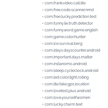
• com.frank.video.call.lite
• com.free.code.scanner.nmd
• com.free.lucky.prediction.test
• com.funny.lie.truth.detector
• com.funny.word.game.english
• com.game.color.hunter
• com.ice.survival.berg
• com.idays.dayscounter.android
• com.important.days.matter
• com.instanomo.android
• com.isleep.cycleclock.android
• com.led.color.light.rolling
• com.lite.fake.gps.location
• com.lovetest.plus.android
• com.love.yourself.women
• com.lucky.charm.text