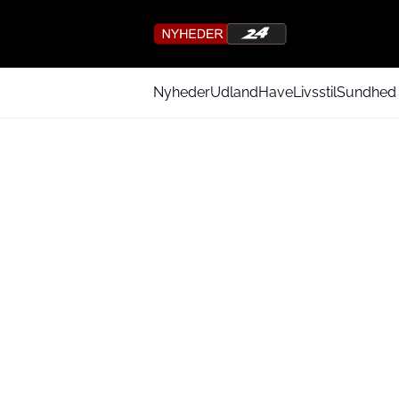
Nyheder
Udland
Have
Livsstil
Sundhed