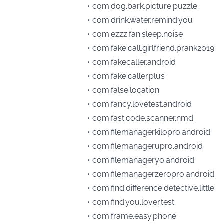
• com.dog.bark.picture.puzzle
• com.drink.water.remind.you
• com.ezzz.fan.sleep.noise
• com.fake.call.girlfriend.prank2019
• com.fakecaller.android
• com.fake.caller.plus
• com.false.location
• com.fancy.lovetest.android
• com.fast.code.scanner.nmd
• com.filemanagerkilopro.android
• com.filemanagerupro.android
• com.filemanageryo.android
• com.filemanagerzeropro.android
• com.find.difference.detective.little
• com.find.you.lover.test
• com.frame.easy.phone