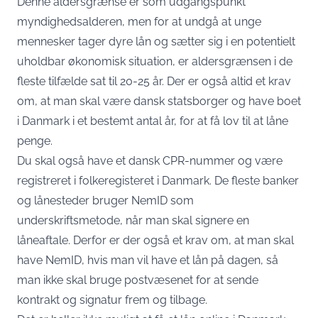
Denne aldersgrænse er som udgangspunkt
myndighedsalderen, men for at undgå at unge
mennesker tager dyre lån og sætter sig i en potentielt
uholdbar økonomisk situation, er aldersgrænsen i de
fleste tilfælde sat til 20-25 år. Der er også altid et krav
om, at man skal være dansk statsborger og have boet
i Danmark i et bestemt antal år, for at få lov til at låne
penge.
Du skal også have et dansk CPR-nummer og være
registreret i folkeregisteret i Danmark. De fleste banker
og lånesteder bruger NemID som
underskriftsmetode, når man skal signere en
låneaftale. Derfor er der også et krav om, at man skal
have NemID, hvis man vil have et lån på dagen, så
man ikke skal bruge postvæsenet for at sende
kontrakt og signatur frem og tilbage.