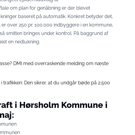
ale om plan for genåbning er der blevet
kninger baseret på automatik. Konkret betyder det,
al er over 250 pr. 100.000 indbyggere i en kommune,
, så smitten bringes under kontrol. På baggrund af
let en nedlukning.
 passe? DMI med overraskende melding om næste
 trafikken: Den sikrer, at du undgår bøde på 2.500
raft i Hørsholm Kommune i
maj:
ommunen
 kommunen