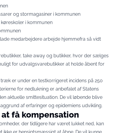
unen
basarer og stormagasiner i kommunen
og køreskoler i kommunen
 kommunen
at lade medarbejdere arbejde hjemmefra så vidt
ebutikker, take away og butikker, hvor der sælges
uligt for udvalgsvarebutikker at holde åbent for
ræk er under en testkorrigeret incidens på 250
erierne for nedlukning er anbefalet af Statens
en aktuelle smittesituation. De vil løbende blive
baggrund af erfaringer og epidemiens udvikling.
 at få kompensation
omheder, der tidligere har været lukket ned, kan
det ikke er hensigtsmæssigt at åbne. De vil kunne