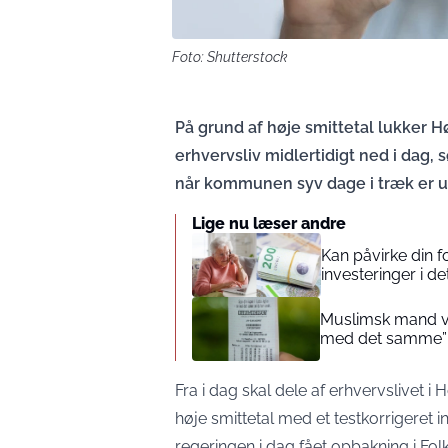
Foto: Shutterstock
På grund af høje smittetal lukker
erhvervsliv midlertidigt ned i dag
når kommunen syv dage i træk er un
Lige nu læser andre
Kan påvirke din 
investeringer i de
Muslimsk mand vin
med det samme”
Fra i dag skal dele af erhvervslivet
høje smittetal med et testkorrigeret 
regeringen i dag fået opbakning i Fol