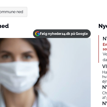
 kommune ned
ned
Nye
Følg nyheder24.dk på Google
N
En
so
Ve
da
V
Ha
hv
øj
N
Ch
af
N