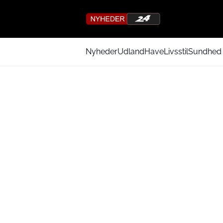
Nyheder
Udland
Have
Livsstil
Sundhed