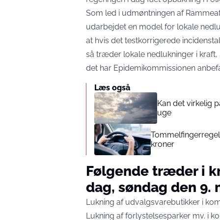
Som led i udmøntningen af Rammeaft
udarbejdet en model for lokale nedlu
at hvis det testkorrigerede incidenst
så træder lokale nedlukninger i kraft
det har Epidemikommissionen anbefa
Læs også
Kan det virkelig
uge
Tommelfingerregel i
kroner
Følgende træder i k
dag, søndag den 9. 
Lukning af udvalgsvarebutikker i k
Lukning af forlystelsesparker mv. i