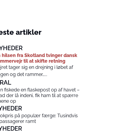
ste artikler
YHEDER
 hilsen fra Skotland tvinger dansk
mmervejr til at skifte retning
jret tager sig en drejning i løbet af
gen og det rammer…...
IRAL
n fiskede en flaskepost op af havet –
ad der lå indeni, fik ham til at spærre
nene op
YHEDER
okpris på populær færge: Tusindvis
 passagerer ramt
YHEDER