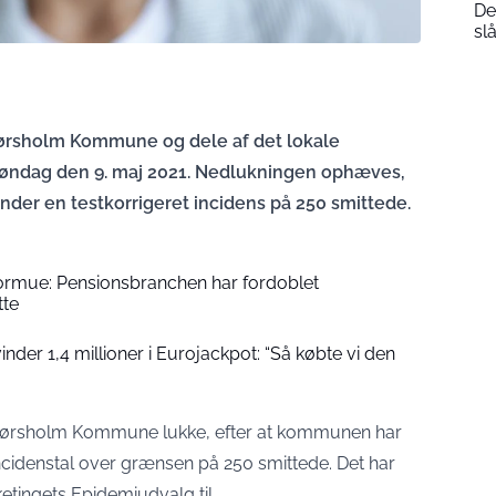
De
sl
 Hørsholm Kommune og dele af det lokale
, søndag den 9. maj 2021. Nedlukningen ophæves,
der en testkorrigeret incidens på 250 smittede.
formue: Pensionsbranchen har fordoblet
tte
der 1,4 millioner i Eurojackpot: “Så købte vi den
 i Hørsholm Kommune lukke, efter at kommunen har
incidenstal over grænsen på 250 smittede. Det har
ketingets Epidemiudvalg til.