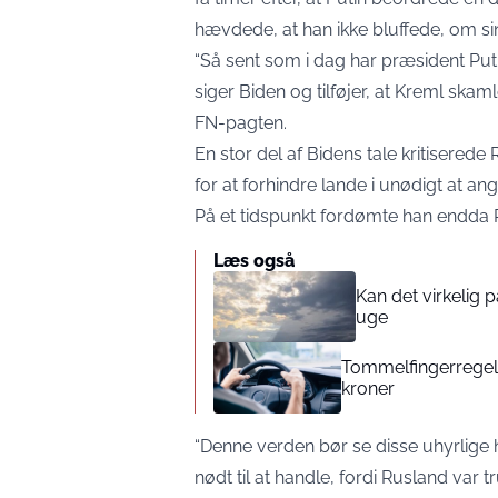
hævdede, at han ikke bluffede, om si
“Så sent som i dag har præsident Pu
siger Biden og tilføjer, at Kreml skam
FN-pagten.
En stor del af Bidens tale kritiserede
for at forhindre lande i unødigt at a
På et tidspunkt fordømte han endda 
Læs også
Kan det virkelig
uge
Tommelfingerregel i
kroner
“Denne verden bør se disse uhyrlige h
nødt til at handle, fordi Rusland var