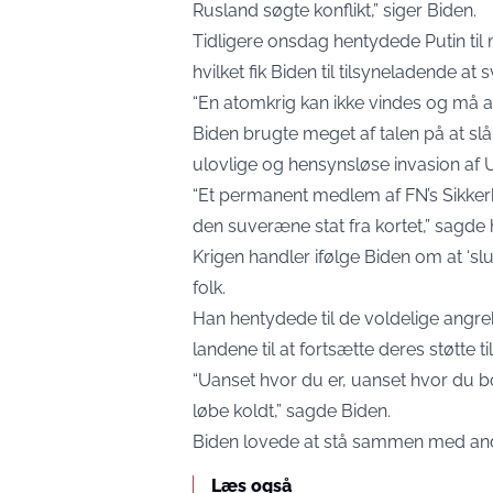
Rusland søgte konflikt,” siger Biden.
Tidligere onsdag hentydede Putin til
hvilket fik Biden til tilsyneladende at 
“En atomkrig kan ikke vindes og må 
Biden brugte meget af talen på at s
ulovlige og hensynsløse invasion af U
“Et permanent medlem af FN’s Sikker
den suveræne stat fra kortet,” sagde 
Krigen handler ifølge Biden om at ‘slu
folk.
Han hentydede til de voldelige ang
landene til at fortsætte deres støtte t
“Uanset hvor du er, uanset hvor du bor
løbe koldt,” sagde Biden.
Biden lovede at stå sammen med andr
Læs også