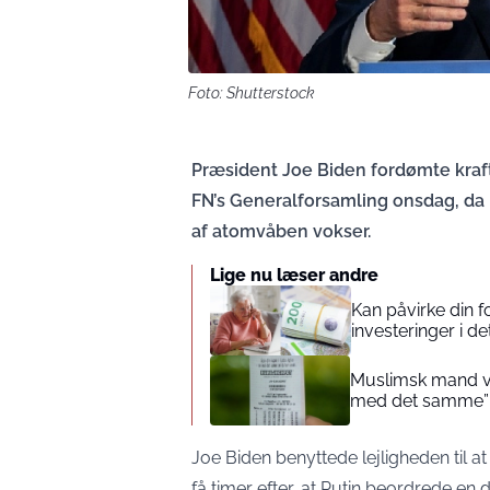
Foto: Shutterstock
Præsident Joe Biden fordømte krafti
FN’s Generalforsamling onsdag, da
af atomvåben vokser.
Lige nu læser andre
Kan påvirke din 
investeringer i de
Muslimsk mand vin
med det samme”
Joe Biden benyttede lejligheden til at
få timer efter, at Putin beordrede en 