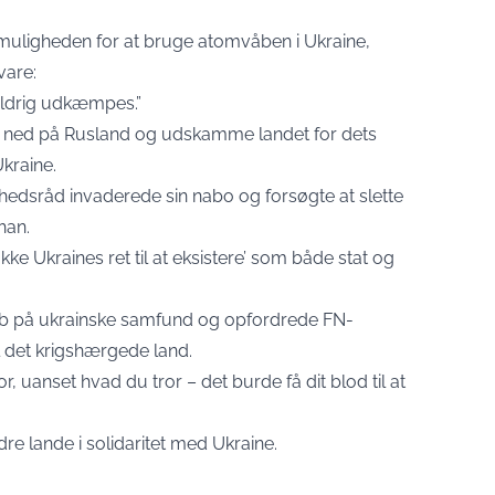
 muligheden for at bruge atomvåben i Ukraine,
svare:
aldrig udkæmpes.”
lå ned på Rusland og udskamme landet for dets
kraine.
hedsråd invaderede sin nabo og forsøgte at slette
han.
kke Ukraines ret til at eksistere’ som både stat og
reb på ukrainske samfund og opfordrede FN-
il det krigshærgede land.
, uanset hvad du tror – det burde få dit blod til at
e lande i solidaritet med Ukraine.