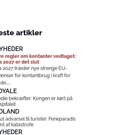
ste artikler
YHEDER
e regler om kontanter vedtaget:
a 2027 er det slut
a 2027 træder nye strenge EU-
ænser for kontantbrug i kraft for
de…...
OYALE
die bekræfter: Kongen er kørt på
spitalet
DLAND
ut advarsel til turister: Ferieparadis
mt af katastrofe
YHEDER