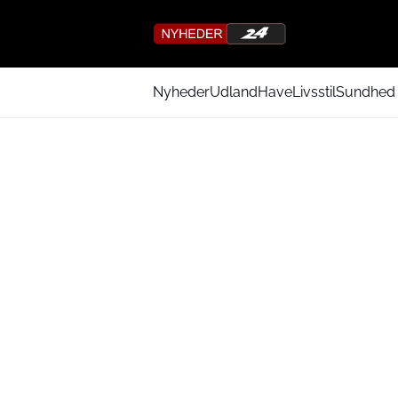
Nyheder
Udland
Have
Livsstil
Sundhed