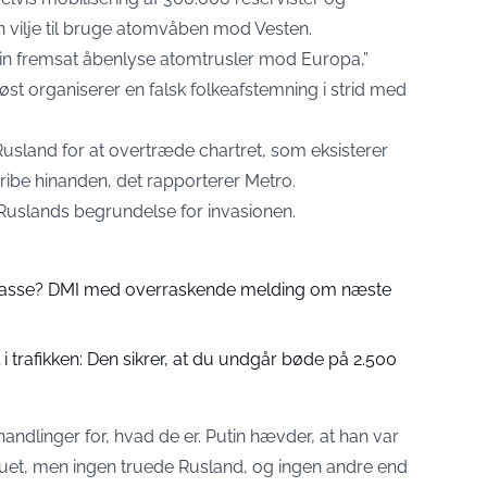
n vilje til bruge atomvåben mod Vesten.
tin fremsat åbenlyse atomtrusler mod Europa,”
løst organiserer en falsk folkeafstemning i strid med
 Rusland for at overtræde chartret, som eksisterer
ngribe hinanden, det rapporterer
Metro
.
Ruslands begrundelse for invasionen.
 passe? DMI med overraskende melding om næste
 trafikken: Den sikrer, at du undgår bøde på 2.500
andlinger for, hvad de er. Putin hævder, at han var
 truet, men ingen truede Rusland, og ingen andre end