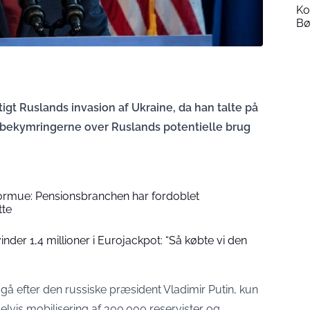
Ko
Bø
gt Ruslands invasion af Ukraine, da han talte på
 bekymringerne over Ruslands potentielle brug
formue: Pensionsbranchen har fordoblet
tte
der 1,4 millioner i Eurojackpot: “Så købte vi den
 gå efter den russiske præsident Vladimir Putin, kun
delvis mobilisering af 300.000 reservister og