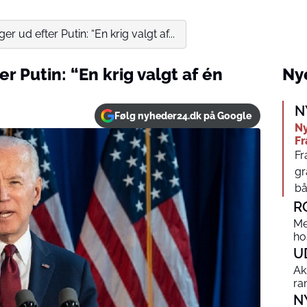
r ud efter Putin: “En krig valgt af...
r Putin: “En krig valgt af én
Nye
N
Følg nyheder24.dk på Google
Ny
Fr
Fr
gr
bå
R
Me
ho
U
Ak
ra
N