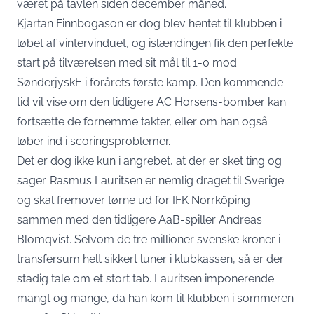
været på tavlen siden december måned.
Kjartan Finnbogason er dog blev hentet til klubben i
løbet af vintervinduet, og islændingen fik den perfekte
start på tilværelsen med sit mål til 1-0 mod
SønderjyskE i forårets første kamp. Den kommende
tid vil vise om den tidligere AC Horsens-bomber kan
fortsætte de fornemme takter, eller om han også
løber ind i scoringsproblemer.
Det er dog ikke kun i angrebet, at der er sket ting og
sager. Rasmus Lauritsen er nemlig draget til Sverige
og skal fremover tørne ud for IFK Norrköping
sammen med den tidligere AaB-spiller Andreas
Blomqvist. Selvom de tre millioner svenske kroner i
transfersum helt sikkert luner i klubkassen, så er der
stadig tale om et stort tab. Lauritsen imponerende
mangt og mange, da han kom til klubben i sommeren