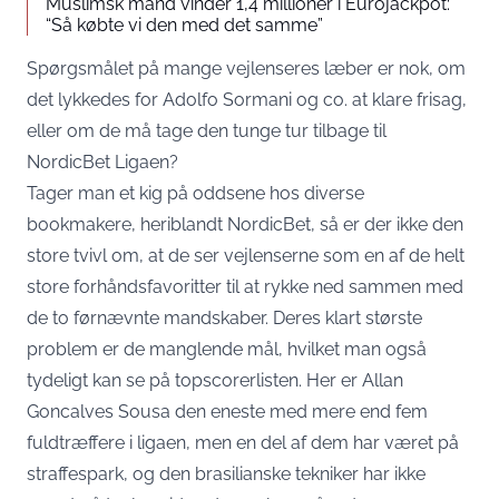
Muslimsk mand vinder 1,4 millioner i Eurojackpot:
“Så købte vi den med det samme”
Spørgsmålet på mange vejlenseres læber er nok, om
det lykkedes for Adolfo Sormani og co. at klare frisag,
eller om de må tage den tunge tur tilbage til
NordicBet Ligaen?
Tager man et kig på oddsene hos diverse
bookmakere, heriblandt
NordicBet
, så er der ikke den
store tvivl om, at de ser vejlenserne som en af de helt
store forhåndsfavoritter til at rykke ned sammen med
de to førnævnte mandskaber. Deres klart største
problem er de manglende mål, hvilket man også
tydeligt kan se på topscorerlisten. Her er Allan
Goncalves Sousa den eneste med mere end fem
fuldtræffere i ligaen, men en del af dem har været på
straffespark, og den brasilianske tekniker har ikke