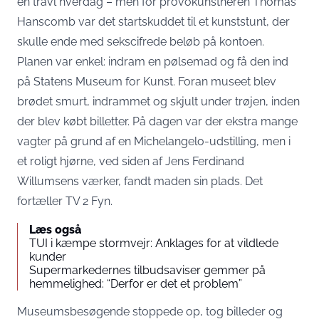
en travl hverdag – men for provokunstneren Thomas
Hanscomb var det startskuddet til et kunststunt, der
skulle ende med sekscifrede beløb på kontoen.
Planen var enkel: indram en pølsemad og få den ind
på Statens Museum for Kunst. Foran museet blev
brødet smurt, indrammet og skjult under trøjen, inden
der blev købt billetter. På dagen var der ekstra mange
vagter på grund af en Michelangelo-udstilling, men i
et roligt hjørne, ved siden af Jens Ferdinand
Willumsens værker, fandt maden sin plads. Det
fortæller
TV 2 Fyn
.
Læs også
TUI i kæmpe stormvejr: Anklages for at vildlede
kunder
Supermarkedernes tilbudsaviser gemmer på
hemmelighed: “Derfor er det et problem”
Museumsbesøgende stoppede op, tog billeder og