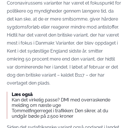
Coronavirussens varianter har været et fokuspunkt for
politikere og myndigheder gennem længere tid, da
det kan ske, at de er mere smitsomme, giver hårdere
sygdomsforløb eller reagerer mindre mod antistoffer.
Hidtil har det været den britiske variant, der har været
mest i fokus i Danmakr. Varianter, der blev oppdaget i
Kent i det sydøstlige England sidste år, smitter
omkring 50 procent mere end den variant, der hidtil
var dominerende her i landet. I løbet af februar er det
dog den britiske variant – kaldet B117 – der har
overtaget den plads.
Læs også
Kan det virkelig passe? DMI med overraskende
melding om næste uge
Tommelfingerregel i trafikken: Den sikrer, at du
undgår bøde på 2.500 kroner
Siden det sydafrikanske variant også opdaget i landet