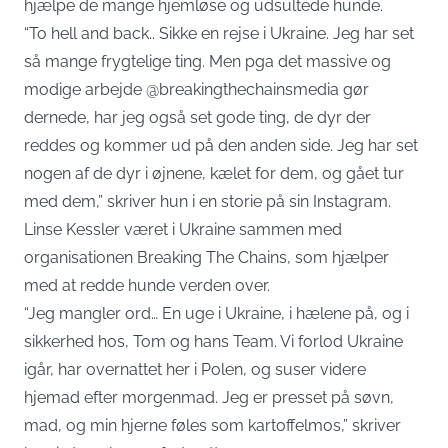
hjælpe de mange hjemløse og udsultede hunde.
“To hell and back.. Sikke en rejse i Ukraine. Jeg har set
så mange frygtelige ting. Men pga det massive og
modige arbejde @breakingthechainsmedia gør
dernede, har jeg også set gode ting, de dyr der
reddes og kommer ud på den anden side. Jeg har set
nogen af de dyr i øjnene, kælet for dem, og gået tur
med dem,” skriver hun i en storie på sin
Instagram.
Linse Kessler været i Ukraine sammen med
organisationen Breaking The Chains, som hjælper
med at redde hunde verden over.
“Jeg mangler ord… En uge i Ukraine, i hælene på, og i
sikkerhed hos, Tom og hans Team. Vi forlod Ukraine
igår, har overnattet her i Polen, og suser videre
hjemad efter morgenmad. Jeg er presset på søvn,
mad, og min hjerne føles som kartoffelmos,” skriver