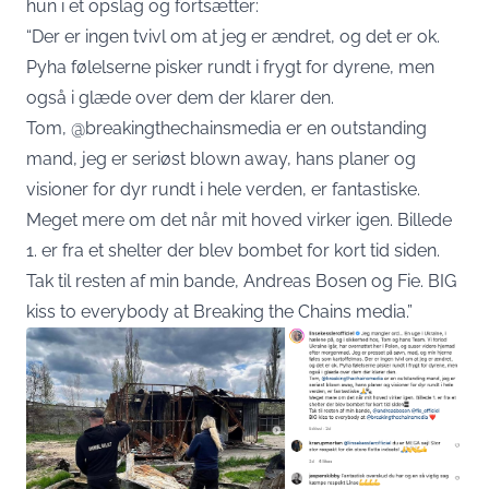
hun i et opslag og fortsætter:
“Der er ingen tvivl om at jeg er ændret, og det er ok.
Pyha følelserne pisker rundt i frygt for dyrene, men
også i glæde over dem der klarer den.
Tom,
@breakingthechainsmedia
er en outstanding
mand, jeg er seriøst blown away, hans planer og
visioner for dyr rundt i hele verden, er fantastiske.
Meget mere om det når mit hoved virker igen. Billede
1. er fra et shelter der blev bombet for kort tid siden.
Tak til resten af min bande, Andreas Bosen og Fie. BIG
kiss to everybody at Breaking the Chains media.”