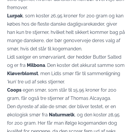
fremover.
Lurpak
, som koster 26,95 kroner for 200 gram og kan
købes hos de fleste danske dagligvarekæder, giver
han kun tre stjerner, hvilket helt sikkert kommer bag på
mange danskere, der bør genoverveje deres valg af
smør, hvis det står til kogemanden.
Lidl sælger en smørvariant, der hedder Butter Salted
og er fra
Milbona
. Den koster det akkurat samme som
Kløverblomst
, men Lidls smør får til sammenligning
‘kun’ tre ud af seks stjerner.
Coops
egen smør, som står til 15,95 kroner for 200
gram, får også tre stjerner af Thomas Alcayaga.
Den dyreste af alle de smør, der bliver testet, er en
økologisk smør fra
Naturmælk
, og den koster 28,95
for 200 gram. Her får man ifølge kogemanden dog
kvalitet for pengene, da den scorer fem ud af seks