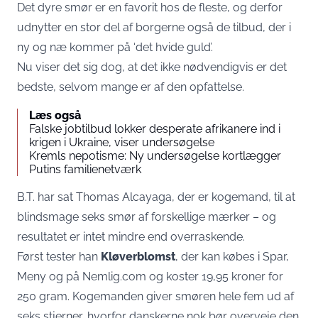
Det dyre smør er en favorit hos de fleste, og derfor
udnytter en stor del af borgerne også de tilbud, der i
ny og næ kommer på ‘det hvide guld’.
Nu viser det sig dog, at det ikke nødvendigvis er det
bedste, selvom mange er af den opfattelse.
Læs også
Falske jobtilbud lokker desperate afrikanere ind i
krigen i Ukraine, viser undersøgelse
Kremls nepotisme: Ny undersøgelse kortlægger
Putins familienetværk
B.T.
har sat Thomas Alcayaga, der er kogemand, til at
blindsmage seks smør af forskellige mærker – og
resultatet er intet mindre end overraskende.
Først tester han
Kløverblomst
, der kan købes i Spar,
Meny og på Nemlig.com og koster 19,95 kroner for
250 gram. Kogemanden giver smøren hele fem ud af
seks stjerner, hvorfor danskerne nok bør overveje den