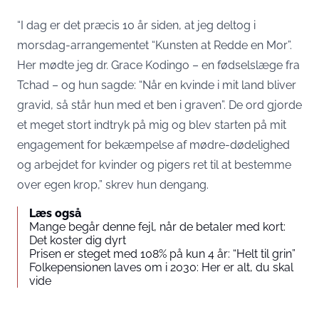
“I dag er det præcis 10 år siden, at jeg deltog i
morsdag-arrangementet “Kunsten at Redde en Mor”.
Her mødte jeg dr. Grace Kodingo – en fødselslæge fra
Tchad – og hun sagde: “Når en kvinde i mit land bliver
gravid, så står hun med et ben i graven”. De ord gjorde
et meget stort indtryk på mig og blev starten på mit
engagement for bekæmpelse af mødre-dødelighed
og arbejdet for kvinder og pigers ret til at bestemme
over egen krop,” skrev hun dengang.
Læs også
Mange begår denne fejl, når de betaler med kort:
Det koster dig dyrt
Prisen er steget med 108% på kun 4 år: “Helt til grin”
Folkepensionen laves om i 2030: Her er alt, du skal
vide