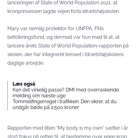
lanceringen af State of World Population 2021, at
kronprinsessen lagde vejen forbi idrætshøjskolen.
Mary var nemlig protektor for UNFPA, FN’s
befolkningsfond, og dermed var hun med til at, at
lancere årets State of World Population-rapporten på
skolen, der har integreret temaet i Idrætshøjskolens
daglige arbejde.
Læs også
Kan det virkelig passe? DMI med overraskende
melding om næste uge
Tommelfingerregel i trafikken: Den sikrer, at du
undgår bøde på 2.500 kroner
Rapporten med titlen “My body is my own” sætter i år
stort fokus på retten til, at bestemme over egen krop.