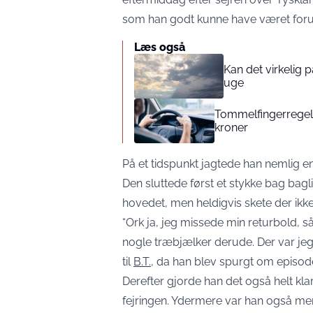
som han godt kunne have været for
Læs også
Kan det virkelig
uge
Tommelfingerregel i
kroner
På et tidspunkt jagtede han nemlig en
Den sluttede først et stykke bag bag
hovedet, men heldigvis skete der ikke
“Ork ja, jeg missede min returbold, så
nogle træbjælker derude. Der var jeg
til
B.T.
, da han blev spurgt om episod
Derefter gjorde han det også helt klar
fejringen. Ydermere var han også me