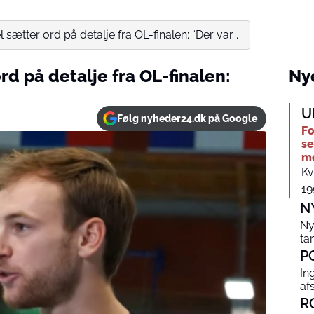
 sætter ord på detalje fra OL-finalen: “Der var...
rd på detalje fra OL-finalen:
Nye
U
Følg nyheder24.dk på Google
Fo
se
me
Kv
19
N
Ny
ta
P
In
af
R