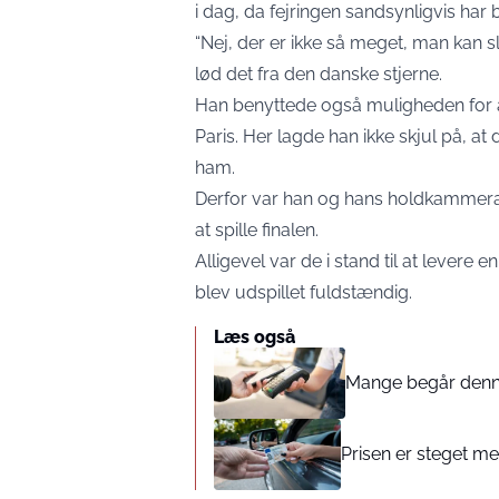
i dag, da fejringen sandsynligvis har b
“Nej, der er ikke så meget, man kan sl
lød det fra den danske stjerne.
Han benyttede også muligheden for at
Paris. Her lagde han ikke skjul på, a
ham.
Derfor var han og hans holdkammerat
at spille finalen.
Alligevel var de i stand til at lever
blev udspillet fuldstændig.
Læs også
Mange begår denne 
Prisen er steget med