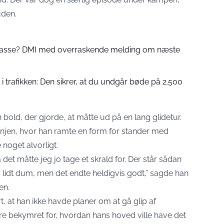
uden.
 passe? DMI med overraskende melding om næste
 trafikken: Den sikrer, at du undgår bøde på 2.500
 bold, der gjorde, at måtte ud på en lang glidetur.
linjen, hvor han ramte en form for stander med
 noget alvorligt.
 det måtte jeg jo tage et skrald for. Der står sådan
 lidt dum, men det endte heldigvis godt,” sagde han
en.
t, at han ikke havde planer om at gå glip af
re bekymret for, hvordan hans hoved ville have det