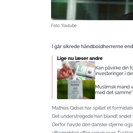
Foto: Youtube
I går sikrede håndboldherrerne en
Lige nu læser andre
Kan påvirke din 
investeringer i de
Muslimsk mand vin
med det samme”
Mathias Gidsel har spillet et formidab
Det understregede han blandt andet v
Derfor havde den danske stjerne ogs
eftermiddag efter sejren over Tyskl