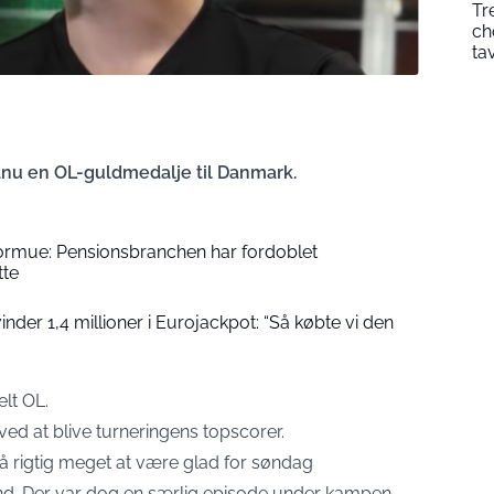
Tr
ch
ta
dnu en OL-guldmedalje til Danmark.
formue: Pensionsbranchen har fordoblet
tte
der 1,4 millioner i Eurojackpot: “Så købte vi den
elt OL.
ed at blive turneringens topscorer.
å rigtig meget at være glad for søndag
and. Der var dog en særlig episode under kampen,