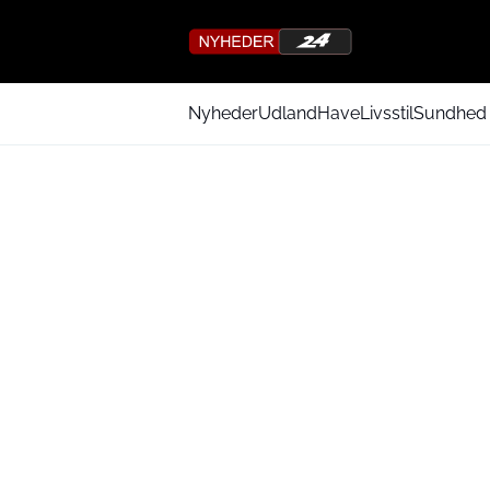
Nyheder
Udland
Have
Livsstil
Sundhed