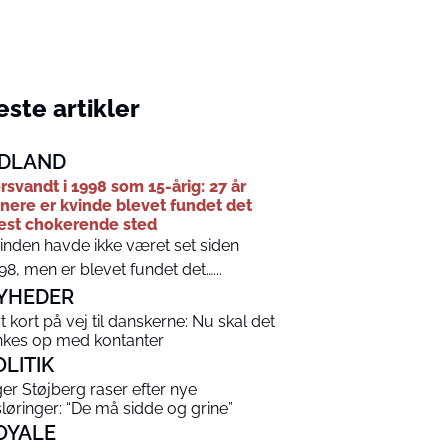
ste artikler
DLAND
rsvandt i 1998 som 15-årig: 27 år
nere er kvinde blevet fundet det
st chokerende sted
inden havde ikke været set siden
98, men er blevet fundet det…...
YHEDER
t kort på vej til danskerne: Nu skal det
nkes op med kontanter
OLITIK
ger Støjberg raser efter nye
sløringer: “De må sidde og grine”
OYALE