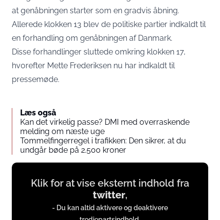
at genåbningen starter som en gradvis åbning.
Allerede klokken 13 blev de politiske partier indkaldt til
en forhandling om genåbningen af Danmark.
Disse forhandlinger sluttede omkring klokken 17,
hvorefter Mette Frederiksen nu har indkaldt til
pressemøde.
Læs også
Kan det virkelig passe? DMI med overraskende
melding om næste uge
Tommelfingerregel i trafikken: Den sikrer, at du
undgår bøde på 2.500 kroner
Display
Klik for at vise eksternt indhold fra
content
twitter
,
from
- Du kan altid aktivere og deaktivere
twitter.com
tredjepartsindhold.