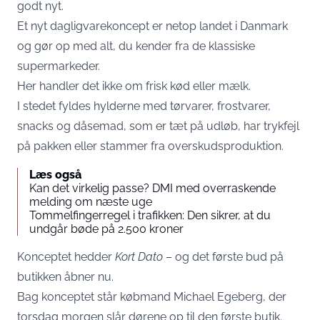
godt nyt.
Et nyt dagligvarekoncept er netop landet i Danmark
og gør op med alt, du kender fra de klassiske
supermarkeder.
Her handler det ikke om frisk kød eller mælk.
I stedet fyldes hylderne med tørvarer, frostvarer,
snacks og dåsemad, som er tæt på udløb, har trykfejl
på pakken eller stammer fra overskudsproduktion.
Læs også
Kan det virkelig passe? DMI med overraskende
melding om næste uge
Tommelfingerregel i trafikken: Den sikrer, at du
undgår bøde på 2.500 kroner
Konceptet hedder
Kort Dato
– og det første bud på
butikken åbner nu.
Bag konceptet står købmand Michael Egeberg, der
torsdag morgen slår dørene op til den første butik.