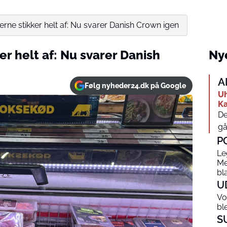
rne stikker helt af: Nu svarer Danish Crown igen
r helt af: Nu svarer Danish
Nye
A
Følg nyheder24.dk på Google
Uh
Ka
De
gå
P
Le
Me
bl
U
Vo
bl
S