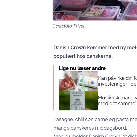
Genrefoto: Privat
Danish Crown kommer med ny meld
populært hos danskerne.
Lige nu læser andre
Kan påvirke din 
investeringer i de
Muslimsk mand vin
med det samme”
Lasagne, chili con carne og pasta m
mange danskeres middagsbord.
Men nu melder Danish Crown, at disse 