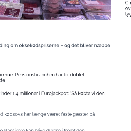
Ch
ov
ty
ing om oksekødspriserne – og det bliver næppe
formue: Pensionsbranchen har fordoblet
tte
der 1,4 millioner i Eurojackpot: “Så købte vi den
ed kødsovs har længe været faste gæster på
klassikere kan blive dyrere i fremtiden.