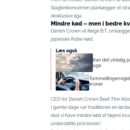
Slagterikoncernen planlægger et stra
eksklusive liga.
Mindre kød – men i bedre kv
Danish Crown vil ifølge
B.T.
omlægge p
japanske Kobe-kød.
Læs også
Kan det virkelig
uge
Tommelfingerregel i
kroner
CEO for Danish Crown Beef, Finn Klos
I gamle dage var traditionen en lørda
skal vi have mindre kød af højere kval
understøtte processen.”