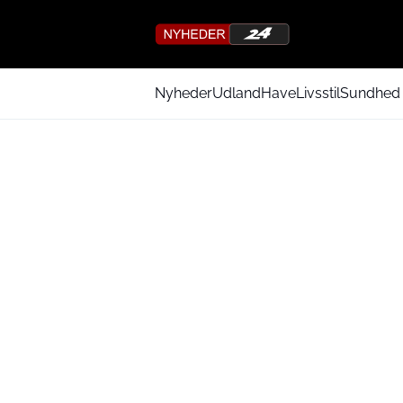
Nyheder
Udland
Have
Livsstil
Sundhed