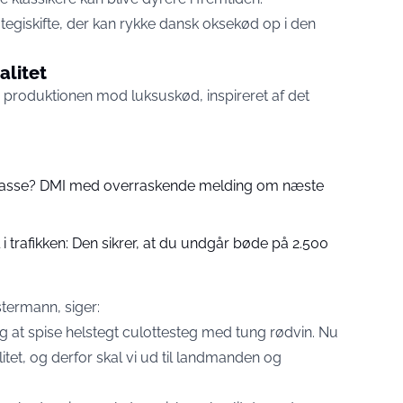
tegiskifte, der kan rykke dansk oksekød op i den
alitet
roduktionen mod luksuskød, inspireret af det
 passe? DMI med overraskende melding om næste
 trafikken: Den sikrer, at du undgår bøde på 2.500
termann, siger:
g at spise helstegt culottesteg med tung rødvin. Nu
itet, og derfor skal vi ud til landmanden og