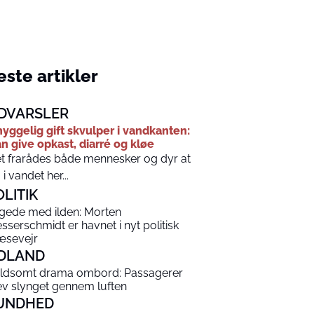
ste artikler
DVARSLER
yggelig gift skvulper i vandkanten:
n give opkast, diarré og kløe
t frarådes både mennesker og dyr at
 i vandet her...
OLITIK
gede med ilden: Morten
sserschmidt er havnet i nyt politisk
æsevejr
DLAND
ldsomt drama ombord: Passagerer
ev slynget gennem luften
UNDHED