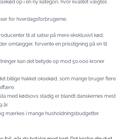
oksekød op i en ny kategori, hvor kvalitet vægtes
er for hverdagsforbrugerne.
ducenter til at satse på mere eksklusivt kød.
r omlægger, forvente en prisstigning på en til
gtninger kan det betyde op mod 50.000 kroner
det billige hakket oksekød, som mange bruger flere
affære.
pasta med kødsovs stadig er blandt danskernes mest
9 år.
og mærkes i mange husholdningsbudgetter.
fejl, når de betaler med kort: Det koster dig dyrt