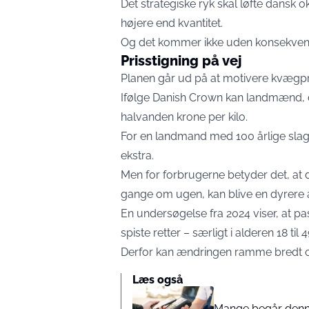
Det strategiske ryk skal løfte dansk 
højere end kvantitet.
Og det kommer ikke uden konsekvens
Prisstigning på vej
Planen går ud på at motivere kvægpro
Ifølge Danish Crown kan landmænd, de
halvanden krone per kilo.
For en landmand med 100 årlige sla
ekstra.
Men for forbrugerne betyder det, at 
gange om ugen, kan blive en dyrere 
En undersøgelse fra 2024 viser, at 
spiste retter – særligt i alderen 18 til 4
Derfor kan ændringen ramme bredt 
Læs også
Mange begår denne 