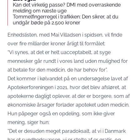
Kan det virkelig passe? DMI med overraskende
melding om næste uge
Tommelfingerregel i trafikken: Den sikrer, at du
undgår bøde på 2.500 kroner
Enhedslisten, med Mai Villadsen i spidsen, vil finde
over fire milliarder kroner årligt til formålet:
“Vi synes, at det er helt uacceptabelt, at syge
mennesker går rundt i vores land uden mulighed for
at betale for den medicin, de har behov for”.
Det kommer i kølvandet på en undersøgelse lavet af
Apotekerforeningen i 2021, hvor det blev afsløret, at
apotekerne dagligt oplever, at der er borgere, som af
økonomiske årsager forlader apoteket uden medicin.
Hun påpeger også en opdeling, som ikke giver
mening, siger hun:
“Det er desuden meget paradoksalt, at vi i Danmark
har et sundhedsvæsen, vi er stolte af er gratis, og