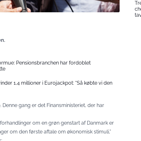
Tr
ch
ta
n.
formue: Pensionsbranchen har fordoblet
tte
der 1,4 millioner i Eurojackpot: “Så købte vi den
 Denne gang er det Finansministeriet, der har
forhandlinger om en grøn genstart af Danmark er
ger om den første aftale om økonomisk stimuli,”
r: