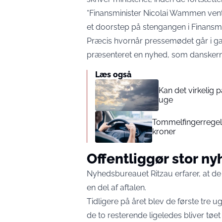
“Finansminister Nicolai Wammen vent
et doorstep på stengangen i Finansmin
Præcis hvornår pressemødet går i gan
præsenteret en nyhed, som danskern
Læs også
Kan det virkelig
uge
Tommelfingerregel i
kroner
Offentliggør stor n
Nyhedsbureauet Ritzau erfarer, at de
en del af aftalen.
Tidligere på året blev de første tre ug
de to resterende ligeledes bliver tø