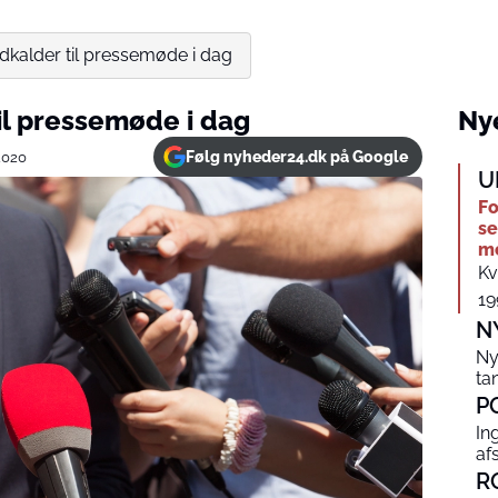
dkalder til pressemøde i dag
il pressemøde i dag
Nye
Følg nyheder24.dk på Google
2020
U
Fo
se
me
Kv
19
N
Ny
ta
P
In
af
R