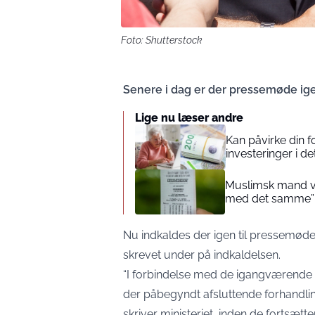
Foto: Shutterstock
Senere i dag er der pressemøde ige
Lige nu læser andre
Kan påvirke din 
investeringer i de
Muslimsk mand vin
med det samme”
Nu indkaldes der igen til pressemøde.
skrevet under på indkaldelsen.
“I forbindelse med de igangværende 
der påbegyndt afsluttende forhandlin
skriver ministeriet, inden de fortsætte