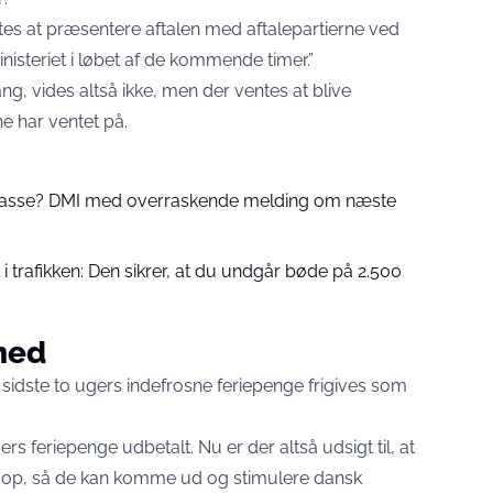
es at præsentere aftalen med aftalepartierne ved
isteriet i løbet af de kommende timer.”
g, vides altså ikke, men der ventes at blive
e har ventet på.
 passe? DMI med overraskende melding om næste
 trafikken: Den sikrer, at du undgår bøde på 2.500
yhed
 sidste to ugers indefrosne feriepenge frigives som
ers feriepenge udbetalt. Nu er der altså udsigt til, at
et op, så de kan komme ud og stimulere dansk