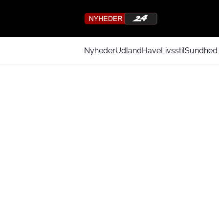
Nyheder
Udland
Have
Livsstil
Sundhed