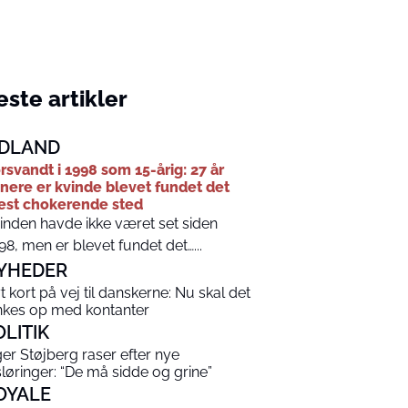
ste artikler
DLAND
rsvandt i 1998 som 15-årig: 27 år
nere er kvinde blevet fundet det
st chokerende sted
inden havde ikke været set siden
98, men er blevet fundet det…...
YHEDER
t kort på vej til danskerne: Nu skal det
nkes op med kontanter
OLITIK
ger Støjberg raser efter nye
sløringer: “De må sidde og grine”
OYALE