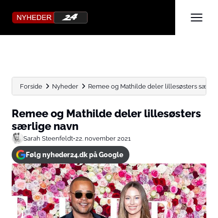
Forside
Nyheder
Remee og Mathilde deler lillesøsters særli
Remee og Mathilde deler lillesøsters
særlige navn
Sarah Steenfeldt
•
22. november 2021
Følg nyheder24.dk på Google