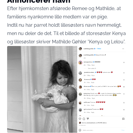
Efter hjemkomsten afslørede Remee og Mathilde, at
familiens nyankomne lille medlem var en pige.
Indtil nu har parret holdt lillesøsters navn hemmeligt,
men nu deler de det. Til et billede af storesøster Kenya
og lillesøster skriver Mathilde Gøhler “Kenya og Lelou”.