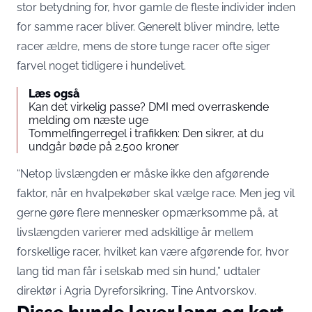
stor betydning for, hvor gamle de fleste individer inden
for samme racer bliver. Generelt bliver mindre, lette
racer ældre, mens de store tunge racer ofte siger
farvel noget tidligere i hundelivet.
Læs også
Kan det virkelig passe? DMI med overraskende
melding om næste uge
Tommelfingerregel i trafikken: Den sikrer, at du
undgår bøde på 2.500 kroner
“Netop livslængden er måske ikke den afgørende
faktor, når en hvalpekøber skal vælge race. Men jeg vil
gerne gøre flere mennesker opmærksomme på, at
livslængden varierer med adskillige år mellem
forskellige racer, hvilket kan være afgørende for, hvor
lang tid man får i selskab med sin hund,” udtaler
direktør i Agria Dyreforsikring, Tine Antvorskov.
Disse hunde lever lang og kort