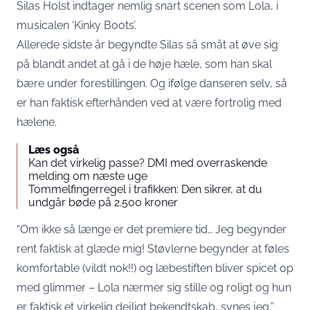
Silas Holst indtager nemlig snart scenen som Lola, i
musicalen ‘Kinky Boots’.
Allerede sidste år begyndte Silas så småt at øve sig
på blandt andet at gå i de høje hæle, som han skal
bære under forestillingen. Og ifølge danseren selv, så
er han faktisk efterhånden ved at være fortrolig med
hælene.
Læs også
Kan det virkelig passe? DMI med overraskende
melding om næste uge
Tommelfingerregel i trafikken: Den sikrer, at du
undgår bøde på 2.500 kroner
“Om ikke så længe er det premiere tid… Jeg begynder
rent faktisk at glæde mig! Støvlerne begynder at føles
komfortable (vildt nok!!) og læbestiften bliver spicet op
med glimmer – Lola nærmer sig stille og roligt og hun
er faktisk et virkelig dejligt bekendtskab, synes jeg,”