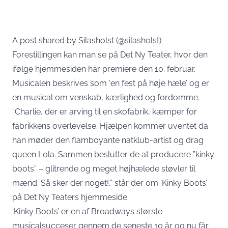
A post shared by Silasholst (@silasholst)
Forestillingen kan man se på
Det Ny Teater
, hvor den
ifølge hjemmesiden har premiere den 10. februar.
Musicalen beskrives som ‘en fest på høje hæle’ og er
en musical om venskab, kærlighed og fordomme.
“Charlie, der er arving til en skofabrik, kæmper for
fabrikkens overlevelse. Hjælpen kommer uventet da
han møder den flamboyante natklub-artist og drag
queen Lola. Sammen beslutter de at producere ”kinky
boots” – glitrende og meget højhælede støvler til
mænd. Så sker der noget!,” står der om ‘Kinky Boots’
på Det Ny Teaters hjemmeside.
‘Kinky Boots’ er en af Broadways største
musicalsucceser gennem de seneste 10 år og nu får