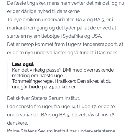
De fleste ting sker, mens man venter det mindst, og nu
er der dårlige nyhed til danskerne.
To nye omikron undervarianter, BA.4 og BA.5, er i
markant fremgang og det tyder på, at de er ved at
starte en ny smittebølge i Sydafrika og USA.
Det er netop kommet frem i ugens tendensrapport, at
er de to nye undervarianter også fundet i Danmark.
Læs også
Kan det virkelig passe? DMI med overraskende
melding om næste uge
Tommelfingerregel i trafikken: Den sikrer, at du
undgår bøde på 2.500 kroner
Det skriver
Statens Serum Institut.
I de seneste fire uger, fra uge 14 til uge 17, er de to
undervarianter, BA.4 og BA.5, blevet påvist hos 16
danskere.
Ifølge Statens Serum Institut har undervarianterne