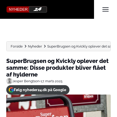
Forside
Nyheder
SuperBrugsen og Kvickly oplever det samme: 
SuperBrugsen og Kvickly oplever det
samme: Disse produkter bliver flået
af hylderne
Jesper Bengtson
•
17. marts 2025
Følg nyheder24.dk på Google