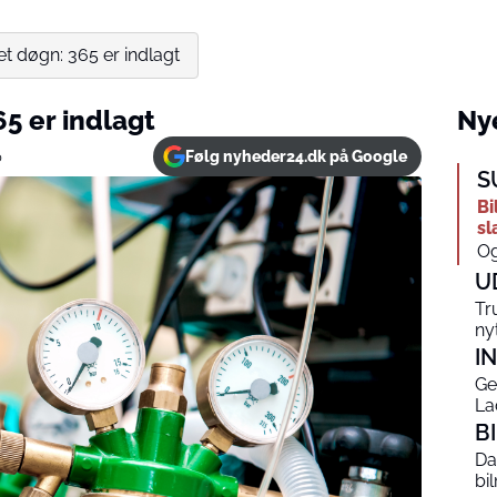
t døgn: 365 er indlagt
5 er indlagt
Nye
Følg nyheder24.dk på Google
0
S
Bi
sl
Og
U
Tr
ny
I
Ge
La
B
Da
bi