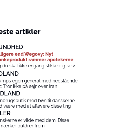
ste artikler
UNDHED
lligere end Wegovy: Nyt
ankeprodukt rammer apotekerne
 du skal ikke engang stikke dig selv...
DLAND
umps egen general med nedslående
t: Tror ikke på sejr over Iran
NDLAND
nbrugsbutik med bøn til danskerne:
d være med at aflevere disse ting
ILER
nskerne er vilde med dem: Disse
lmærker buldrer frem