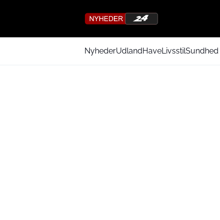
Nyheder
Udland
Have
Livsstil
Sundhed