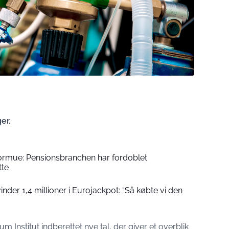
er.
formue: Pensionsbranchen har fordoblet
tte
der 1,4 millioner i Eurojackpot: “Så købte vi den
 Institut indberettet nye tal, der giver et overblik