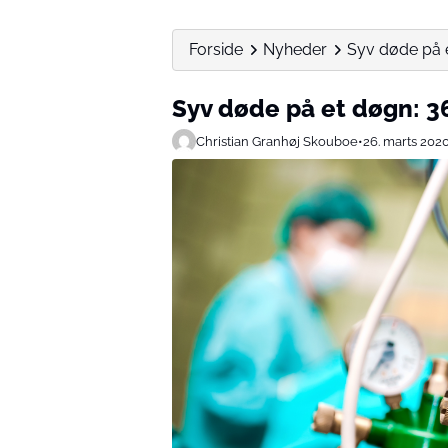
Forside
Nyheder
Syv døde på e
Syv døde på et døgn: 36
Christian Granhøj Skouboe
•
26. marts 202