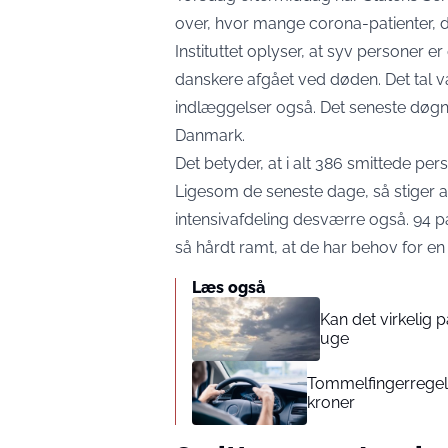
over, hvor mange corona-patienter, 
Instituttet oplyser, at syv personer e
danskere afgået ved døden. Det tal va
indlæggelser også. Det seneste døgn 
Danmark.
Det betyder, at i alt 386 smittede per
Ligesom de seneste dage, så stiger an
intensivafdeling desværre også. 94 pat
så hårdt ramt, at de har behov for en 
Læs også
Kan det virkelig
uge
Tommelfingerregel i
kroner