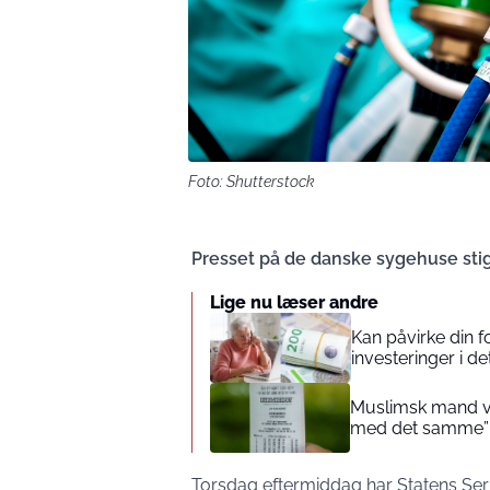
Foto: Shutterstock
Presset på de danske sygehuse stig
Lige nu læser andre
Kan påvirke din 
investeringer i de
Muslimsk mand vin
med det samme”
Torsdag eftermiddag har Statens Serum