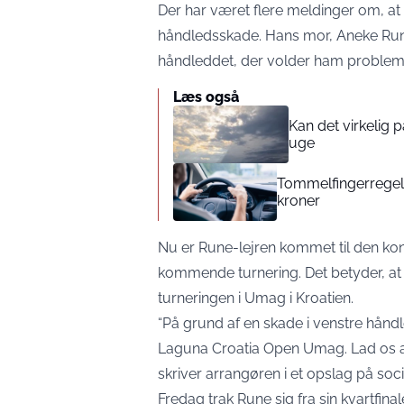
Der har været flere meldinger om, 
håndledsskade. Hans mor, Aneke Rune
håndleddet, der volder ham problem
Læs også
Kan det virkelig
uge
Tommelfingerregel i
kroner
Nu er Rune-lejren kommet til den konkl
kommende turnering. Det betyder, at 
turneringen i Umag i Kroatien.
“På grund af en skade i venstre hånd
Laguna Croatia Open Umag. Lad os al
skriver arrangøren i et opslag på soci
Fredag trak Rune sig fra sin kvartfin