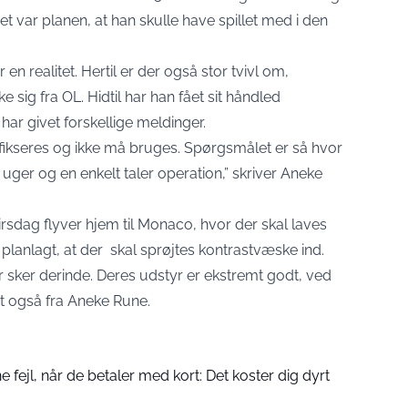
det var planen, at han skulle have spillet med i den
r en realitet. Hertil er der også stor tvivl om,
ke sig fra OL. Hidtil har han fået sit håndled
har givet forskellige meldinger.
 fikseres og ikke må bruges. Spørgsmålet er så hvor
 uger og en enkelt taler operation,” skriver Aneke
irsdag flyver hjem til Monaco, hvor der skal laves
planlagt, at der skal sprøjtes kontrastvæske ind.
r sker derinde. Deres udstyr er ekstremt godt, ved
t også fra Aneke Rune.
fejl, når de betaler med kort: Det koster dig dyrt