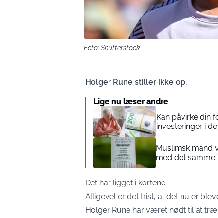
Foto: Shutterstock
Holger Rune stiller ikke op.
Lige nu læser andre
Kan påvirke din 
investeringer i de
Muslimsk mand vin
med det samme”
Det har ligget i kortene.
Alligevel er det trist, at det nu er b
Holger Rune har været nødt til at træ