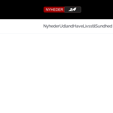
Nyheder
Udland
Have
Livsstil
Sundhed