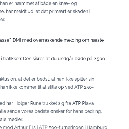
at han er hæmmet af både en knæ- og
, har meldt ud, at det primært er skaden i
er.
 passe? DMI med overraskende melding om næste
 trafikken: Den sikrer, at du undgår bøde på 2.500
usion, at det er bedst, at han ikke spiller sin
han ikke kommer til at stille op ved ATP 250-
led har Holger Rune trukket sig fra ATP Plava
le sende vores bedste ønsker for hans bedring,’
ale medier.
ale mod Arthur Fils i ATP 500-turneringen i Hamburg.