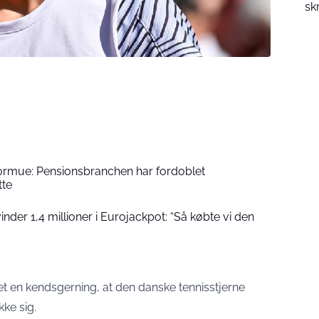
sk
formue: Pensionsbranchen har fordoblet
tte
der 1,4 millioner i Eurojackpot: “Så købte vi den
levet en kendsgerning, at den danske tennisstjerne
kke sig.