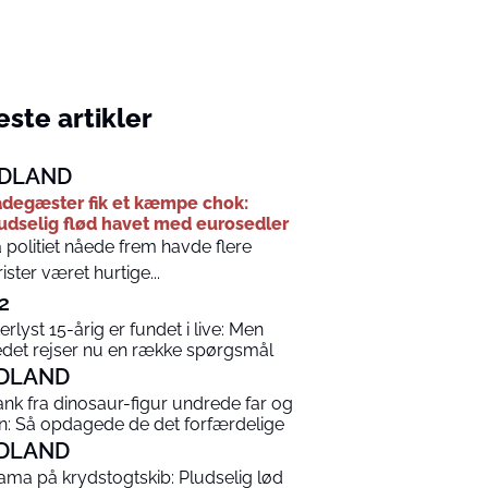
ste artikler
DLAND
degæster fik et kæmpe chok:
udselig flød havet med eurosedler
 politiet nåede frem havde flere
rister været hurtige...
2
terlyst 15-årig er fundet i live: Men
edet rejser nu en række spørgsmål
DLAND
ank fra dinosaur-figur undrede far og
n: Så opdagede de det forfærdelige
DLAND
ama på krydstogtskib: Pludselig lød