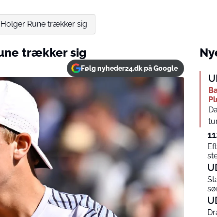
: Holger Rune trækker sig
une trækker sig
Nye
Følg nyheder24.dk på Google
U
Ba
Pl
Da
tu
11
Ef
st
U
St
sø
U
Dr