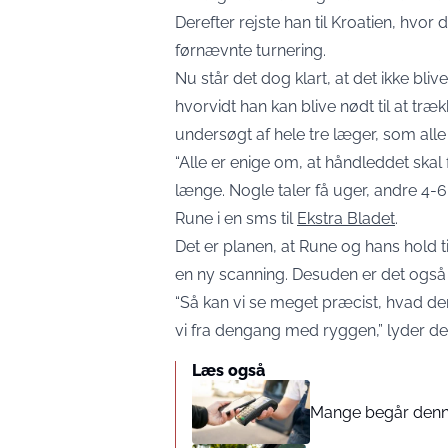
Derefter rejste han til Kroatien, hvor 
førnævnte turnering.
Nu står det dog klart, at det ikke blive
hvorvidt han kan blive nødt til at træk
undersøgt af hele tre læger, som alle 
“Alle er enige om, at håndleddet skal
længe. Nogle taler få uger, andre 4-6
Rune i en sms til
Ekstra Bladet
.
Det er planen, at Rune og hans hold t
en ny scanning. Desuden er det også 
“Så kan vi se meget præcist, hvad de
vi fra dengang med ryggen,” lyder de
Læs også
Mange begår denne 