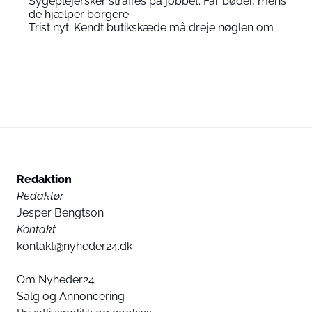
Sygeplejersker straffes på jobbet: Får bøder, mens
de hjælper borgere
Trist nyt: Kendt butikskæde må dreje nøglen om
Redaktion
Redaktør
Jesper Bengtson
Kontakt
kontakt@nyheder24.dk
Om Nyheder24
Salg og Annoncering