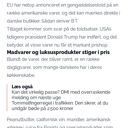
EU har netop annonceret en gengældelsestold på en
række amerikanske varer, og det kan mærkes direkte i
danske butikker. Sådan skriver
B.T.
Tiltaget kommer som svar på de toldsatser, USA’s
tidligere præsident Donald Trump har indført, og det
betyder, at visse varer nu får et markant prishop.
Madvarer og luksusprodukter stiger i pris
Blandt de varer, der bliver ramt, er en række
dagligvarer, som mange danskere har i deres
køkkenskabe.
Læs også
Kan det virkelig passe? DMI med overraskende
melding om næste uge
Tommelfingerregel i trafikken: Den sikrer, at du
undgår bøde på 2.500 kroner
Peanutbutter, californisk vin, mandler, amerikansk
whiskey, juice fra Florida og specialprodukter som