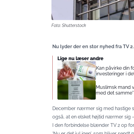
Foto: Shutterstock
Nu lyder der en stor nyhed fra TV 2.
Lige nu læser andre
Kan påvirke din 
investeringer i de
Muslimsk mand vin
med det samme”
December nærmer sig med hastige skr
også, at en elsket højtid nærmer sig –
I den forbindelse blænder TV 2 op fo
‘Nu er det jul igen’, som bliver send