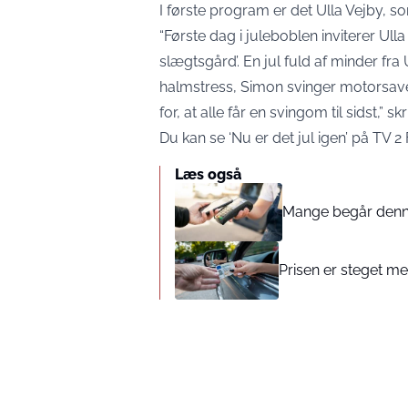
I første program er det Ulla Vejby, so
“Første dag i juleboblen inviterer Ull
slægtsgård’. En jul fuld af minder fra 
halmstress, Simon svinger motorsave
for, at alle får en svingom til sidst,” 
Du kan se ‘Nu er det jul igen’ på TV 
Læs også
Mange begår denne 
Prisen er steget med