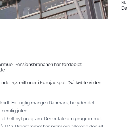
Sl
De
formue: Pensionsbranchen har fordoblet
tte
der 1,4 millioner i Eurojackpot: “Så købte vi den
idt. For rigtig mange i Danmark, betyder det
 nemlig julen.
r et helt nyt program. Der er tale om programmet
t på TV 2. Programmet har premiere allerede den 16.