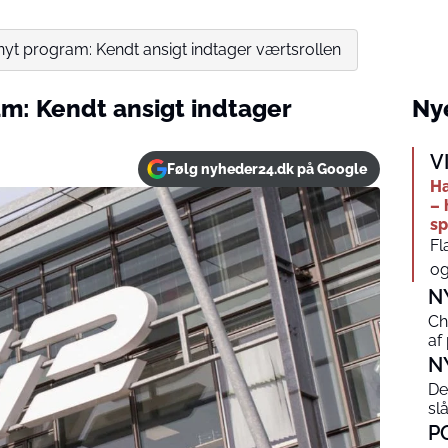
 nyt program: Kendt ansigt indtager værtsrollen
am: Kendt ansigt indtager
Nye
V
Følg nyheder24.dk på Google
Ha
– 
sp
Fl
og
N
Ch
af
N
De
sl
P