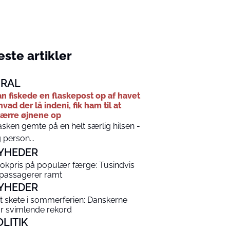
ste artikler
IRAL
n fiskede en flaskepost op af havet
hvad der lå indeni, fik ham til at
ærre øjnene op
asken gemte på en helt særlig hilsen -
 person...
YHEDER
okpris på populær færge: Tusindvis
 passagerer ramt
YHEDER
t skete i sommerferien: Danskerne
år svimlende rekord
OLITIK