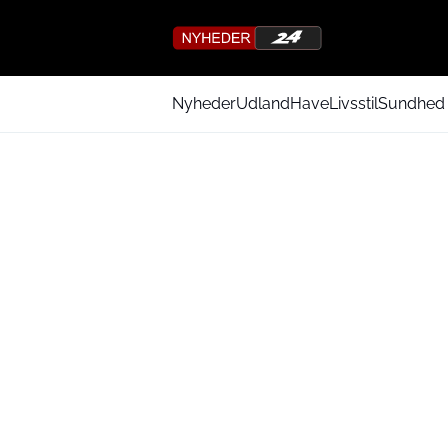
Nyheder
Udland
Have
Livsstil
Sundhed