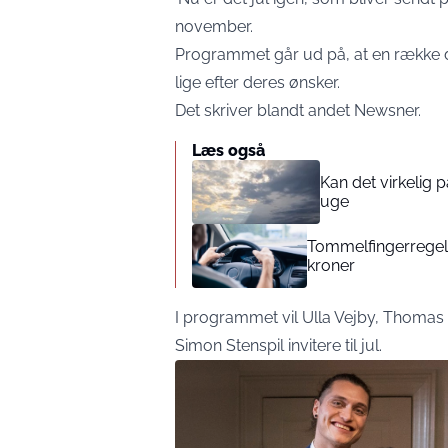
november.
Programmet går ud på, at en række da
lige efter deres ønsker.
Det skriver blandt andet
Newsner
.
Læs også
Kan det virkelig
uge
Tommelfingerregel i
kroner
I programmet vil Ulla Vejby, Thomas 
Simon Stenspil invitere til jul.