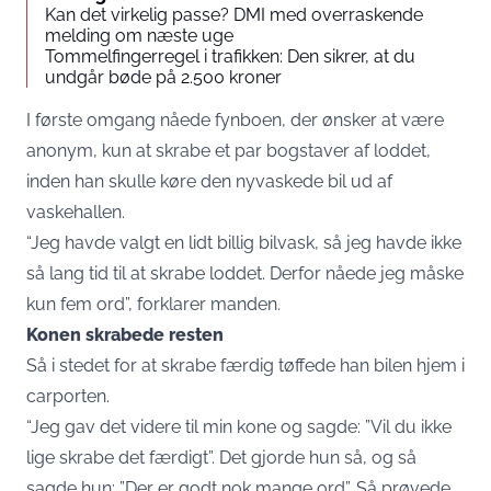
Kan det virkelig passe? DMI med overraskende
melding om næste uge
Tommelfingerregel i trafikken: Den sikrer, at du
undgår bøde på 2.500 kroner
I første omgang nåede fynboen, der ønsker at være
anonym, kun at skrabe et par bogstaver af loddet,
inden han skulle køre den nyvaskede bil ud af
vaskehallen.
“Jeg havde valgt en lidt billig bilvask, så jeg havde ikke
så lang tid til at skrabe loddet. Derfor nåede jeg måske
kun fem ord”, forklarer manden.
Konen skrabede resten
Så i stedet for at skrabe færdig tøffede han bilen hjem i
carporten.
“Jeg gav det videre til min kone og sagde: ”Vil du ikke
lige skrabe det færdigt”. Det gjorde hun så, og så
sagde hun: ”Der er godt nok mange ord”. Så prøvede