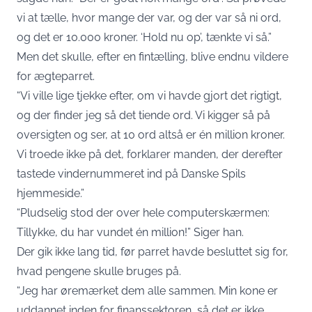
vi at tælle, hvor mange der var, og der var så ni ord,
og det er 10.000 kroner. ‘Hold nu op’, tænkte vi så.”
Men det skulle, efter en fintælling, blive endnu vildere
for ægteparret.
“Vi ville lige tjekke efter, om vi havde gjort det rigtigt,
og der finder jeg så det tiende ord. Vi kigger så på
oversigten og ser, at 10 ord altså er én million kroner.
Vi troede ikke på det, forklarer manden, der derefter
tastede vindernummeret ind på Danske Spils
hjemmeside.”
“Pludselig stod der over hele computerskærmen:
Tillykke, du har vundet én million!” Siger han.
Der gik ikke lang tid, før parret havde besluttet sig for,
hvad pengene skulle bruges på.
“Jeg har øremærket dem alle sammen. Min kone er
uddannet inden for finanssektoren, så det er ikke