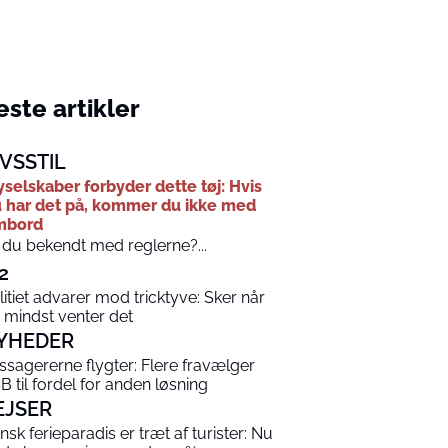
ste artikler
IVSSTIL
yselskaber forbyder dette tøj: Hvis
 har det på, kommer du ikke med
mbord
 du bekendt med reglerne?...
2
litiet advarer mod tricktyve: Sker når
 mindst venter det
YHEDER
ssagererne flygter: Flere fravælger
B til fordel for anden løsning
EJSER
nsk ferieparadis er træt af turister: Nu