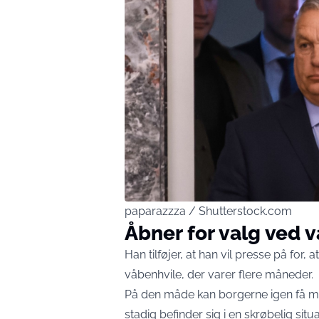
paparazzza / Shutterstock.com
Åbner for valg ved 
Han tilføjer, at han vil presse på for,
våbenhvile, der varer flere måneder.
På den måde kan borgerne igen få mu
stadig befinder sig i en skrøbelig situ