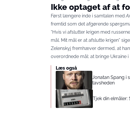
Ikke optaget af at f
Først længere inde i samtalen med
A
fremtid som det afgørende spørgsmå
“Hvis vi afslutter krigen med russerne, e
mål. Mit mål er at afslutte krigen” sige
Zelenskyj fremhæver dermed, at hans 
overordnede mål: at bringe Ukraine i 
Læs også
Jonatan Spang i s
tavsheden
Tjek din elmåler: 