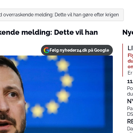
 overraskende melding: Dette vil han gøre efter krigen
ende melding: Dette vil han
Nye
L
Følg nyheder24.dk på Google
Fl
du
o
Er
11
Po
du
N
Pa
DS
R
Da