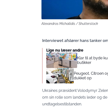
Alexandros Michailidis / Shutterstock
Interviewet afslører hans tanker om
Lige nu læser andre
Klar til at byde
butikker
Peugeot, Citroen og
dukket op
Ukraines præsident Volodymyr Zelens
om sin rolle som landets leder og de 
undtagelsestilstanden.