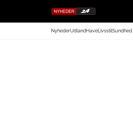
Nyheder
Udland
Have
Livsstil
Sundhed