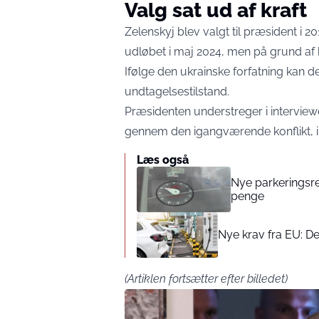
Valg sat ud af kraft
Zelenskyj blev valgt til præsident i 
udløbet i maj 2024, men på grund af k
Ifølge den ukrainske forfatning kan d
undtagelsestilstand.
Præsidenten understreger i interview
gennem den igangværende konflikt, 
Læs også
Nye parkeringsreg
penge
Nye krav fra EU: De
(Artiklen fortsætter efter billedet)