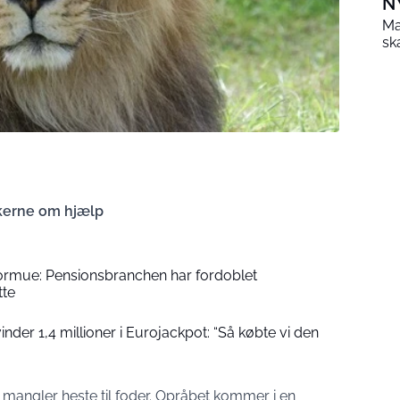
N
Ma
sk
kerne om hjælp
formue: Pensionsbranchen har fordoblet
tte
der 1,4 millioner i Eurojackpot: “Så købte vi den
mangler heste til foder. Opråbet kommer i en