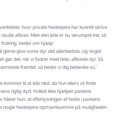
enteliste, hvor private hesteejere har kunnet skrive
skulle aflives. Men den liste er nu skrumpet ind, så
r fodring, beder om hjælp:
i vil gerne give vores dyr det allerbedste, og noget
t gør det, når vi fodrer med hele, aflivede dyr. Så
n nærmeste fremtid, så beder vi dig betænke os,”
kommer til at lide nød, da hun ellers vil finde
ære rigtig dyrt, hvilket ikke hjælper parkens
r håber hun, at efterlysningen af heste i parkens
øre nogle hesteejere opmærksomme på muligheden