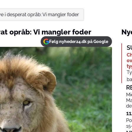
e i desperat opråb: Vi mangler foder
at opråb: Vi mangler foder
Nye
Følg nyheder24.dk på Google
S
Ch
ov
t
Ty
ba
R
Mi
Ma
de
11
Po
15