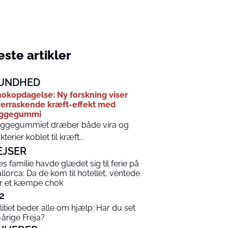
ste artikler
UNDHED
okopdagelse: Ny forskning viser
erraskende kræft-effekt med
yggegummi
ggegummiet dræber både vira og
kterier koblet til kræft...
EJSER
es familie havde glædet sig til ferie på
llorca: Da de kom til hotellet, ventede
r et kæmpe chok
2
litiet beder alle om hjælp: Har du set
-årige Freja?