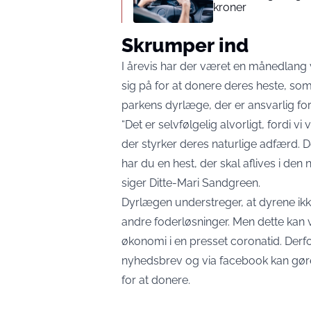
kroner
Skrumper ind
I årevis har der været en månedlang v
sig på for at donere deres heste, som 
parkens dyrlæge, der er ansvarlig fo
“Det er selvfølgelig alvorligt, fordi v
der styrker deres naturlige adfærd. De
har du en hest, der skal aflives i de
siger Ditte-Mari Sandgreen.
Dyrlægen understreger, at dyrene ikke 
andre foderløsninger. Men dette kan v
økonomi i en presset coronatid. Derfo
nyhedsbrev og via facebook kan g
for at donere.