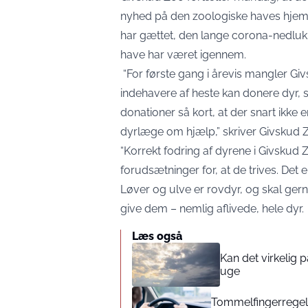
nyhed på den zoologiske haves hjem
har gættet, den lange corona-nedluk
have har været igennem.
“For første gang i årevis mangler Giv
indehavere af heste kan donere dyr, so
donationer så kort, at der snart ikke 
dyrlæge om hjælp,” skriver Givskud Z
“Korrekt fodring af dyrene i Givskud Z
forudsætninger for, at de trives. Det 
Løver og ulve er rovdyr, og skal ger
give dem – nemlig aflivede, hele dyr.
Læs også
Kan det virkelig
uge
Tommelfingerregel i