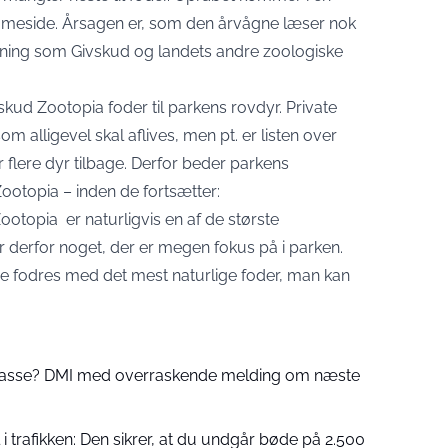
meside. Årsagen er, som den årvågne læser nok
ning som Givskud og landets andre zoologiske
skud Zootopia foder til parkens rovdyr. Private
m alligevel skal aflives, men pt. er listen over
er flere dyr tilbage. Derfor beder parkens
ootopia – inden de fortsætter:
ootopia er naturligvis en af de største
er derfor noget, der er megen fokus på i parken.
ne fodres med det mest naturlige foder, man kan
 passe? DMI med overraskende melding om næste
 trafikken: Den sikrer, at du undgår bøde på 2.500