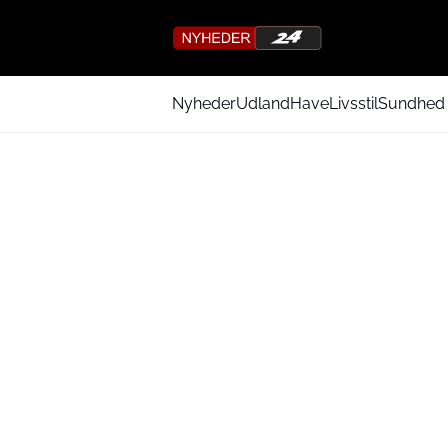
Nyheder
Udland
Have
Livsstil
Sundhed