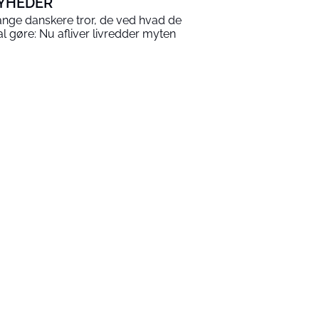
YHEDER
nge danskere tror, de ved hvad de
al gøre: Nu afliver livredder myten